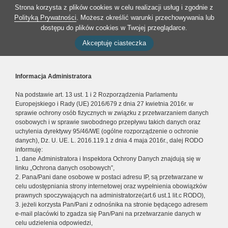
Strona korzysta z plików cookies w celu realizacji usług i zgodnie z
Polityką Prywatności
. Możesz określić warunki przechowywania lub
dostępu do plików cookies w Twojej przeglądarce.
Akceptuję ciasteczka
Informacja Administratora
Na podstawie art. 13 ust. 1 i 2 Rozporządzenia Parlamentu
Europejskiego i Rady (UE) 2016/679 z dnia 27 kwietnia 2016r. w
sprawie ochrony osób fizycznych w związku z przetwarzaniem danych
osobowych i w sprawie swobodnego przepływu takich danych oraz
uchylenia dyrektywy 95/46/WE (ogólne rozporządzenie o ochronie
danych), Dz. U. UE. L. 2016.119.1 z dnia 4 maja 2016r., dalej RODO
informuję:
1. dane Administratora i Inspektora Ochrony Danych znajdują się w
linku „Ochrona danych osobowych”,
2. Pana/Pani dane osobowe w postaci adresu IP, są przetwarzane w
celu udostępniania strony internetowej oraz wypełnienia obowiązków
prawnych spoczywających na administratorze(art.6 ust.1 lit.c RODO),
3. jeżeli korzysta Pan/Pani z odnośnika na stronie będącego adresem
e-mail placówki to zgadza się Pan/Pani na przetwarzanie danych w
celu udzielenia odpowiedzi,