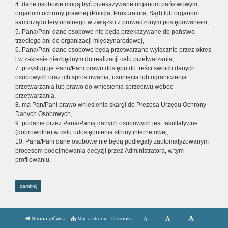
4. dane osobowe mogą być przekazywane organom państwowym,
organom ochrony prawnej (Policja, Prokuratura, Sąd) lub organom
samorządu terytorialnego w związku z prowadzonym postępowaniem,
5. Pana/Pani dane osobowe nie będą przekazywane do państwa
trzeciego ani do organizacji międzynarodowej,
6. Pana/Pani dane osobowe będą przetwarzane wyłącznie przez okres
i w zakresie niezbędnym do realizacji celu przetwarzania,
7. przysługuje Panu/Pani prawo dostępu do treści swoich danych
osobowych oraz ich sprostowania, usunięcia lub ograniczenia
przetwarzania lub prawo do wniesienia sprzeciwu wobec
przetwarzania,
8. ma Pan/Pani prawo wniesienia skargi do Prezesa Urzędu Ochrony
Danych Osobowych,
9. podanie przez Pana/Panią danych osobowych jest fakultatywne
(dobrowolne) w celu udostępnienia strony internetowej,
10. Pana/Pani dane osobowe nie będą podlegały zautomatyzowanym
procesom podejmowania decyzji przez Administratora, w tym
profilowaniu.
zamknij
Strona główna
Mapa strony
Czcionka