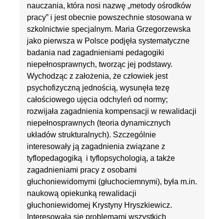
nauczania, która nosi nazwę „metody ośrodków
pracy” i jest obecnie powszechnie stosowana w
szkolnictwie specjalnym. Maria Grzegorzewska
jako pierwsza w Polsce podjęła systematyczne
badania nad zagadnieniami pedagogiki
niepełnosprawnych, tworząc jej podstawy.
Wychodząc z założenia, że człowiek jest
psychofizyczną jednością, wysunęła tezę
całościowego ujęcia odchyleń od normy;
rozwijała zagadnienia kompensacji w rewalidacji
niepełnosprawnych (teoria dynamicznych
układów strukturalnych). Szczególnie
interesowały ją zagadnienia związane z
tyflopedagogiką i tyflopsychologią, a także
zagadnieniami pracy z osobami
głuchoniewidomymi (głuchociemnymi), była m.in.
naukową opiekunką rewalidacji
głuchoniewidomej Krystyny Hryszkiewicz.
Interesowała się problemami wszystkich