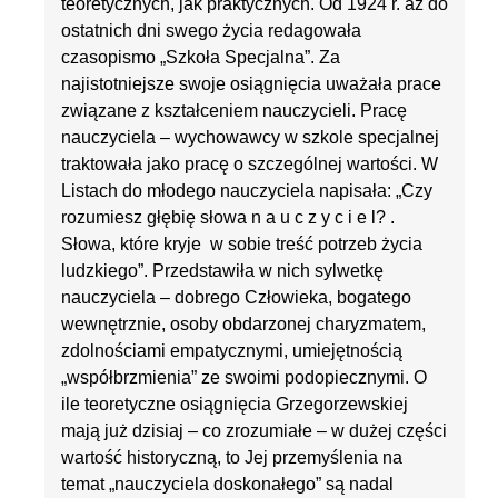
teoretycznych, jak praktycznych. Od 1924 r. aż do
ostatnich dni swego życia redagowała
czasopismo „Szkoła Specjalna”. Za
najistotniejsze swoje osiągnięcia uważała prace
związane z kształceniem nauczycieli. Pracę
nauczyciela – wychowawcy w szkole specjalnej
traktowała jako pracę o szczególnej wartości. W
Listach do młodego nauczyciela napisała: „Czy
rozumiesz głębię słowa n a u c z y c i e l? .
Słowa, które kryje w sobie treść potrzeb życia
ludzkiego”. Przedstawiła w nich sylwetkę
nauczyciela – dobrego Człowieka, bogatego
wewnętrznie, osoby obdarzonej charyzmatem,
zdolnościami empatycznymi, umiejętnością
„współbrzmienia” ze swoimi podopiecznymi. O
ile teoretyczne osiągnięcia Grzegorzewskiej
mają już dzisiaj – co zrozumiałe – w dużej części
wartość historyczną, to Jej przemyślenia na
temat „nauczyciela doskonałego” są nadal