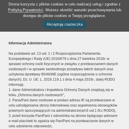
Strona korzysta z plików cookies w celu realizacji usług i zgodnie z
Polityką Prywatności
. Możesz określić warunki przechowywania lub
dostępu do plików cookies w Twojej przeglądarce.
Akceptuję ciasteczka
Informacja Administratora
Na podstawie art. 13 ust. 1 i 2 Rozporządzenia Parlamentu
Europejskiego i Rady (UE) 2016/679 z dnia 27 kwietnia 2016r. w
sprawie ochrony osób fizycznych w związku z przetwarzaniem danych
osobowych i w sprawie swobodnego przepływu takich danych oraz
uchylenia dyrektywy 95/46/WE (ogólne rozporządzenie o ochronie
danych), Dz. U. UE. L. 2016.119.1 z dnia 4 maja 2016r., dalej RODO
informuję:
1. dane Administratora i Inspektora Ochrony Danych znajdują się w
linku „Ochrona danych osobowych”,
2. Pana/Pani dane osobowe w postaci adresu IP, są przetwarzane w
celu udostępniania strony internetowej oraz wypełnienia obowiązków
prawnych spoczywających na administratorze(art.6 ust.1 lit.c RODO),
3. jeżeli korzysta Pan/Pani z odnośnika na stronie będącego adresem
e-mail placówki to zgadza się Pan/Pani na przetwarzanie danych w
celu udzielenia odpowiedzi,