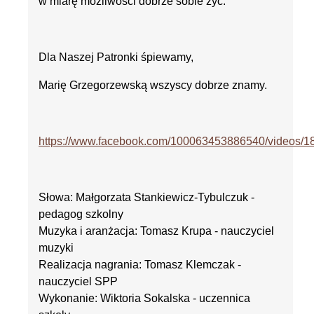
w miarę możliwości dobrze sobie żyć.
Dla Naszej Patronki śpiewamy,
Marię Grzegorzewską wszyscy dobrze znamy.
https://www.facebook.com/100063453886540/videos/
Słowa: Małgorzata Stankiewicz-Tybulczuk -
pedagog szkolny
Muzyka i aranżacja: Tomasz Krupa - nauczyciel
muzyki
Realizacja nagrania: Tomasz Klemczak -
nauczyciel SPP
Wykonanie: Wiktoria Sokalska - uczennica