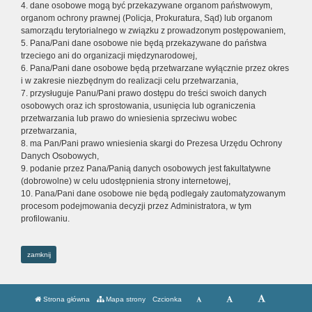
4. dane osobowe mogą być przekazywane organom państwowym,
organom ochrony prawnej (Policja, Prokuratura, Sąd) lub organom
samorządu terytorialnego w związku z prowadzonym postępowaniem,
5. Pana/Pani dane osobowe nie będą przekazywane do państwa
trzeciego ani do organizacji międzynarodowej,
6. Pana/Pani dane osobowe będą przetwarzane wyłącznie przez okres
i w zakresie niezbędnym do realizacji celu przetwarzania,
7. przysługuje Panu/Pani prawo dostępu do treści swoich danych
osobowych oraz ich sprostowania, usunięcia lub ograniczenia
przetwarzania lub prawo do wniesienia sprzeciwu wobec
przetwarzania,
8. ma Pan/Pani prawo wniesienia skargi do Prezesa Urzędu Ochrony
Danych Osobowych,
9. podanie przez Pana/Panią danych osobowych jest fakultatywne
(dobrowolne) w celu udostępnienia strony internetowej,
10. Pana/Pani dane osobowe nie będą podlegały zautomatyzowanym
procesom podejmowania decyzji przez Administratora, w tym
profilowaniu.
zamknij
Strona główna
Mapa strony
Czcionka