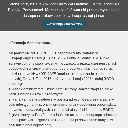
Strona korzysta z plików cookies w celu realizacji usług i zgodnie z
Polityką Prywatności
. Możesz określić warunki przechowywania lub
dostępu do plików cookies w Twojej przeglądarce.
Akceptuję ciasteczka
Informacja Administratora
Na podstawie art. 13 ust. 1 i 2 Rozporządzenia Parlamentu
Europejskiego i Rady (UE) 2016/679 z dnia 27 kwietnia 2016r. w
sprawie ochrony osób fizycznych w związku z przetwarzaniem danych
osobowych i w sprawie swobodnego przepływu takich danych oraz
uchylenia dyrektywy 95/46/WE (ogólne rozporządzenie o ochronie
danych), Dz. U. UE. L. 2016.119.1 z dnia 4 maja 2016r., dalej RODO
informuję:
1. dane Administratora i Inspektora Ochrony Danych znajdują się w
linku „Ochrona danych osobowych”,
2. Pana/Pani dane osobowe w postaci adresu IP, są przetwarzane w
celu udostępniania strony internetowej oraz wypełnienia obowiązków
prawnych spoczywających na administratorze(art.6 ust.1 lit.c RODO),
3. jeżeli korzysta Pan/Pani z odnośnika na stronie będącego adresem
e-mail placówki to zgadza się Pan/Pani na przetwarzanie danych w
celu udzielenia odpowiedzi,