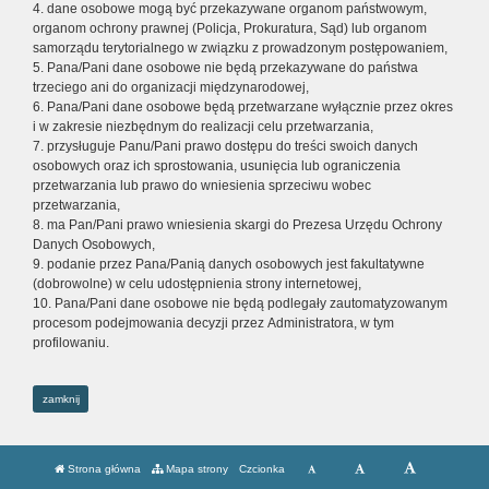
4. dane osobowe mogą być przekazywane organom państwowym,
organom ochrony prawnej (Policja, Prokuratura, Sąd) lub organom
samorządu terytorialnego w związku z prowadzonym postępowaniem,
5. Pana/Pani dane osobowe nie będą przekazywane do państwa
trzeciego ani do organizacji międzynarodowej,
6. Pana/Pani dane osobowe będą przetwarzane wyłącznie przez okres
i w zakresie niezbędnym do realizacji celu przetwarzania,
7. przysługuje Panu/Pani prawo dostępu do treści swoich danych
osobowych oraz ich sprostowania, usunięcia lub ograniczenia
przetwarzania lub prawo do wniesienia sprzeciwu wobec
przetwarzania,
8. ma Pan/Pani prawo wniesienia skargi do Prezesa Urzędu Ochrony
Danych Osobowych,
9. podanie przez Pana/Panią danych osobowych jest fakultatywne
(dobrowolne) w celu udostępnienia strony internetowej,
10. Pana/Pani dane osobowe nie będą podlegały zautomatyzowanym
procesom podejmowania decyzji przez Administratora, w tym
profilowaniu.
zamknij
Strona główna
Mapa strony
Czcionka