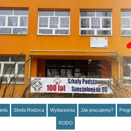
erta
Strefa Rodzica
Wydarzenia
Jak pracujemy?
Prog
RODO