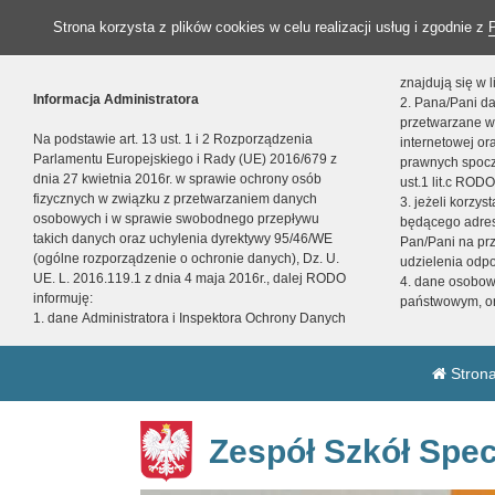
Strona korzysta z plików cookies w celu realizacji usług i zgodnie z
znajdują się w
Informacja Administratora
2. Pana/Pani da
przetwarzane w
Na podstawie art. 13 ust. 1 i 2 Rozporządzenia
internetowej o
Parlamentu Europejskiego i Rady (UE) 2016/679 z
prawnych spocz
dnia 27 kwietnia 2016r. w sprawie ochrony osób
ust.1 lit.c RODO
fizycznych w związku z przetwarzaniem danych
3. jeżeli korzy
osobowych i w sprawie swobodnego przepływu
będącego adres
takich danych oraz uchylenia dyrektywy 95/46/WE
Pan/Pani na pr
(ogólne rozporządzenie o ochronie danych), Dz. U.
udzielenia odp
UE. L. 2016.119.1 z dnia 4 maja 2016r., dalej RODO
4. dane osobo
informuję:
państwowym, or
1. dane Administratora i Inspektora Ochrony Danych
Strona
Zespół Szkół Spec