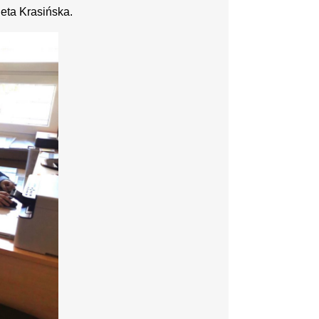
asińska.