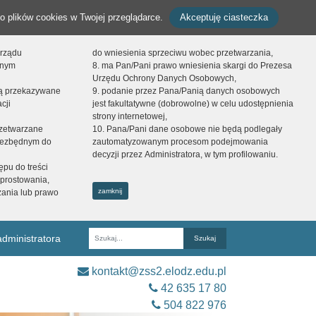
o plików cookies w Twojej przeglądarce.
Akceptuję ciasteczka
orządu
do wniesienia sprzeciwu wobec przetwarzania,
onym
8. ma Pan/Pani prawo wniesienia skargi do Prezesa
Urzędu Ochrony Danych Osobowych,
dą przekazywane
9. podanie przez Pana/Panią danych osobowych
cji
jest fakultatywne (dobrowolne) w celu udostępnienia
strony internetowej,
zetwarzane
10. Pana/Pani dane osobowe nie będą podlegały
niezbędnym do
zautomatyzowanym procesom podejmowania
decyzji przez Administratora, w tym profilowaniu.
ępu do treści
prostowania,
zamknij
zania lub prawo
dministratora
Fraza
kontakt@zss2.elodz.edu.pl
42 635 17 80
504 822 976