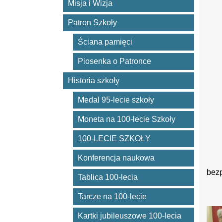
Misja i Wizja
Patron Szkoły
Ściana pamięci
Piosenka o Patronce
Historia szkoły
Medal 95-lecie szkoły
Moneta na 100-lecie Szkoły
100-LECIE SZKOŁY
Konferencja naukowa
Oto
bezp
Tablica 100-lecia
Zes
Tarcze na 100-lecie
Kartki jubileuszowe 100-lecia