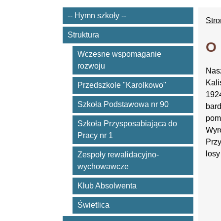
-- Hymn szkoły --
Str
Struktura
O 
Wczesne wspomaganie
rozwoju
Nasz
Kali
Przedszkole "Karolkowo"
1924
Szkoła Podstawowa nr 90
bar
pomo
Szkoła Przysposabiająca do
Wyró
Pracy nr 1
Przy
losy
Zespoły rewalidacyjno-
wychowawcze
Klub Absolwenta
Świetlica