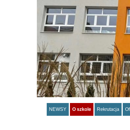
NEWSY
O szkole
Rekrutacja
Of