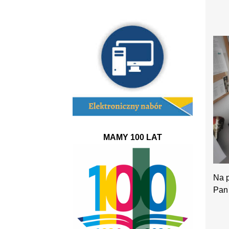
A to
MAMY 100 LAT
Na p
Pan