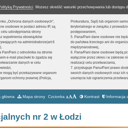
Polityką Prywatności
. Możesz określić warunki przechowywania lub dostępu d
 linku „Ochrona danych osobowych”,
Prokuratura, Sąd) lub organom sam
ne osobowe w postaci adresu IP, są
terytorialnego w związku z prowadz
 celu udostępniania strony
postępowaniem,
raz wypełnienia obowiązków
5. Pana/Pani dane osobowe nie bę
ywających na administratorze(art.6
do państwa trzeciego ani do organiza
),
międzynarodowej,
sta Pan/Pani z odnośnika na stronie
6. Pana/Pani dane osobowe będą pr
em e-mail placówki to zgadza się
wyłącznie przez okres i w zakresie 
zetwarzanie danych w celu
realizacji celu przetwarzania,
owiedzi,
7. przysługuje Panu/Pani prawo dost
we mogą być przekazywane organom
swoich danych osobowych oraz ich s
ganom ochrony prawnej (Policja,
usunięcia lub ograniczenia przetwar
 główna
Mapa strony
Czcionka
Kontrast
Informacja a
jalnych nr 2 w Łodzi