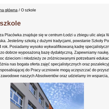
ona główna
O szkole
szkole
a Placówka znajduje się w centrum Łodzi u zbiegu ulic aleja W
ska. Jesteśmy szkołą z dużymi tradycjami, powstanie Szkoły Po
 rok. Posiadamy wysoko wykwalifikowaną kadrę specjalistyczną
dzo dobrze wyposażoną bazę dydaktyczną. Zapewniamy naukę, 
c dzieciom i młodzieży ze zróżnicowanymi potrzebami edukacy
żnia nas bogata oferta zajęć specjalistycznych oraz pozalekc
sposabiającej do Pracy uczniowie mogą uczęszczać do przysz
 zawodowe naszych Absolwentów oraz udzielamy im wsparcia, w