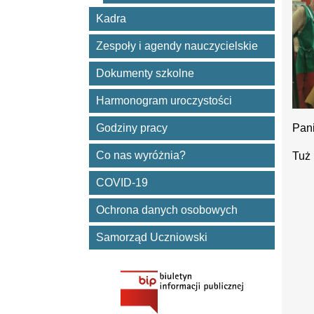
Kadra
Zespoły i agendy nauczycielskie
Dokumenty szkolne
Harmonogram uroczystości
Godziny pracy
Pani
Co nas wyróżnia?
Tuż 
COVID-19
Ochrona danych osobowych
Samorząd Uczniowski