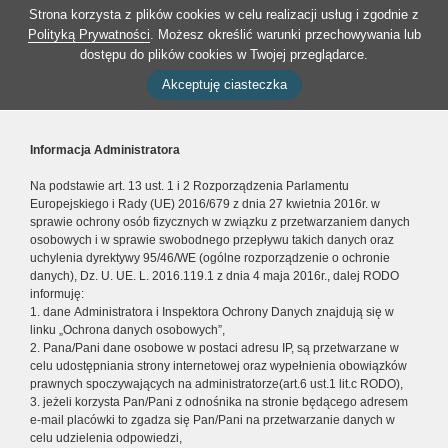
Strona korzysta z plików cookies w celu realizacji usług i zgodnie z
Polityką Prywatności
. Możesz określić warunki przechowywania lub
dostępu do plików cookies w Twojej przeglądarce.
Akceptuję ciasteczka
Informacja Administratora
Na podstawie art. 13 ust. 1 i 2 Rozporządzenia Parlamentu
Europejskiego i Rady (UE) 2016/679 z dnia 27 kwietnia 2016r. w
sprawie ochrony osób fizycznych w związku z przetwarzaniem danych
osobowych i w sprawie swobodnego przepływu takich danych oraz
uchylenia dyrektywy 95/46/WE (ogólne rozporządzenie o ochronie
danych), Dz. U. UE. L. 2016.119.1 z dnia 4 maja 2016r., dalej RODO
informuję:
1. dane Administratora i Inspektora Ochrony Danych znajdują się w
linku „Ochrona danych osobowych”,
2. Pana/Pani dane osobowe w postaci adresu IP, są przetwarzane w
celu udostępniania strony internetowej oraz wypełnienia obowiązków
prawnych spoczywających na administratorze(art.6 ust.1 lit.c RODO),
3. jeżeli korzysta Pan/Pani z odnośnika na stronie będącego adresem
e-mail placówki to zgadza się Pan/Pani na przetwarzanie danych w
celu udzielenia odpowiedzi,