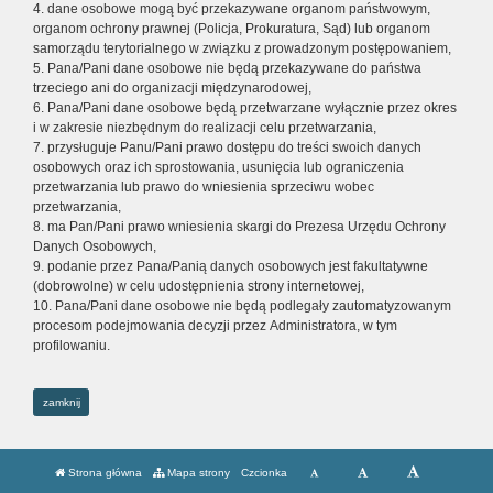
4. dane osobowe mogą być przekazywane organom państwowym,
organom ochrony prawnej (Policja, Prokuratura, Sąd) lub organom
samorządu terytorialnego w związku z prowadzonym postępowaniem,
5. Pana/Pani dane osobowe nie będą przekazywane do państwa
trzeciego ani do organizacji międzynarodowej,
6. Pana/Pani dane osobowe będą przetwarzane wyłącznie przez okres
i w zakresie niezbędnym do realizacji celu przetwarzania,
7. przysługuje Panu/Pani prawo dostępu do treści swoich danych
osobowych oraz ich sprostowania, usunięcia lub ograniczenia
przetwarzania lub prawo do wniesienia sprzeciwu wobec
przetwarzania,
8. ma Pan/Pani prawo wniesienia skargi do Prezesa Urzędu Ochrony
Danych Osobowych,
9. podanie przez Pana/Panią danych osobowych jest fakultatywne
(dobrowolne) w celu udostępnienia strony internetowej,
10. Pana/Pani dane osobowe nie będą podlegały zautomatyzowanym
procesom podejmowania decyzji przez Administratora, w tym
profilowaniu.
zamknij
Strona główna
Mapa strony
Czcionka