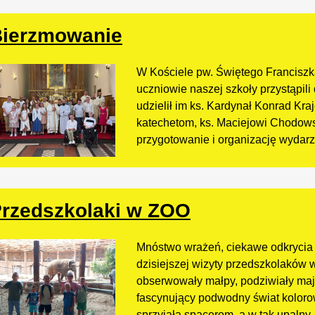
ierzmowanie
W Kościele pw. Świętego Franciszka
uczniowie naszej szkoły przystąpil
udzielił im ks. Kardynał Konrad Kr
katechetom, ks. Maciejowi Chodows
przygotowanie i organizację wydarze
rzedszkolaki w ZOO
Mnóstwo wrażeń, ciekawe odkrycia i
dzisiejszej wizyty przedszkolaków
obserwowały małpy, podziwiały maj
fascynujący podwodny świat koloro
sprzyjała spacerom, a w tak upalny,.