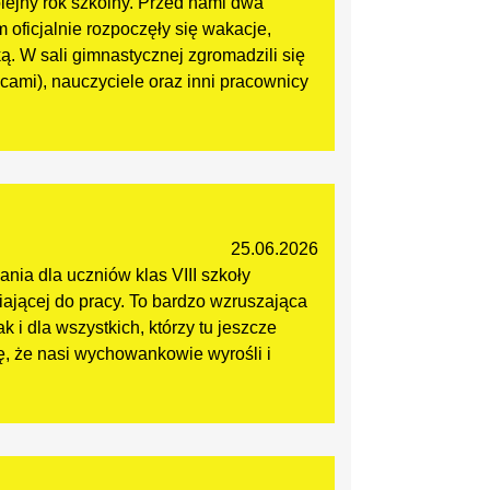
lejny rok szkolny. Przed nami dwa
oficjalnie rozpoczęły się wakacje,
ą. W sali gimnastycznej zgromadzili się
icami), nauczyciele oraz inni pracownicy
25.06.2026
nia dla uczniów klas VIII szkoły
iającej do pracy. To bardzo wzruszająca
 i dla wszystkich, którzy tu jeszcze
ię, że nasi wychowankowie wyrośli i