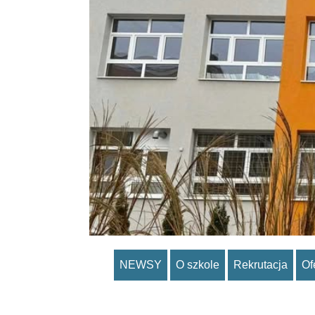
NEWSY
O szkole
Rekrutacja
Of