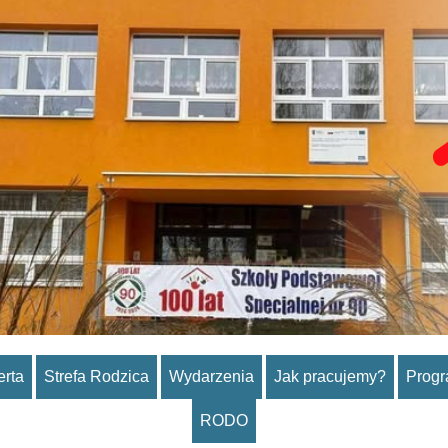
erta
Strefa Rodzica
Wydarzenia
Jak pracujemy?
Prog
RODO