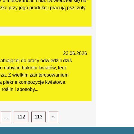
 o mieszkańcach ula. Dowiedzieli się na
ężko przy jego produkcji pracują pszczoły.
23.06.2026
abiającej do pracy odwiedzili dziś
o nabycie bukietu kwiatów, lecz
za. Z wielkim zainteresowaniem
ą piękne kompozycje kwiatowe.
roślin i sposoby...
...
112
113
»