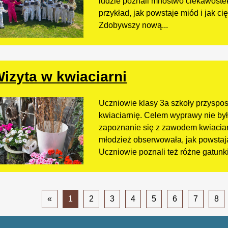
ludzie poznali mnóstwo ciekawostek
przykład, jak powstaje miód i jak ci
Zdobywszy nową...
izyta w kwiaciarni
Uczniowie klasy 3a szkoły przyspos
kwiaciarnię. Celem wyprawy nie był
zapoznanie się z zawodem kwiaciar
młodzież obserwowała, jak powstaj
Uczniowie poznali też różne gatunki 
«
1
2
3
4
5
6
7
8