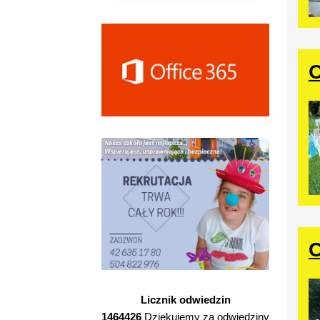
O
C
Licznik odwiedzin
1464426
Dziękujemy za odwiedziny