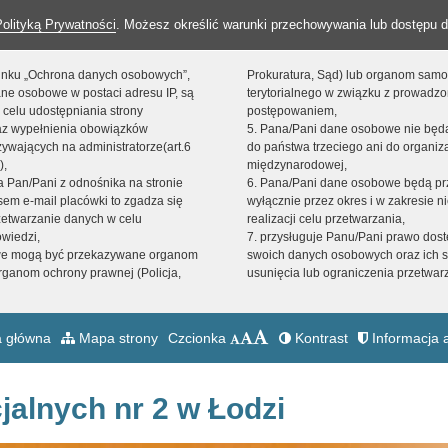
Polityką Prywatności
. Możesz określić warunki przechowywania lub dostępu d
 linku „Ochrona danych osobowych”,
Prokuratura, Sąd) lub organom sam
ne osobowe w postaci adresu IP, są
terytorialnego w związku z prowadz
 celu udostępniania strony
postępowaniem,
raz wypełnienia obowiązków
5. Pana/Pani dane osobowe nie bę
ywających na administratorze(art.6
do państwa trzeciego ani do organiza
),
międzynarodowej,
sta Pan/Pani z odnośnika na stronie
6. Pana/Pani dane osobowe będą pr
em e-mail placówki to zgadza się
wyłącznie przez okres i w zakresie 
zetwarzanie danych w celu
realizacji celu przetwarzania,
owiedzi,
7. przysługuje Panu/Pani prawo dost
we mogą być przekazywane organom
swoich danych osobowych oraz ich s
ganom ochrony prawnej (Policja,
usunięcia lub ograniczenia przetwar
 główna
Mapa strony
Czcionka
Kontrast
Informacja a
jalnych nr 2 w Łodzi