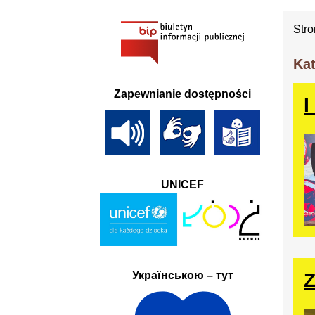
Str
Kat
Zapewnianie dostępności
I
UNICEF
Z
Українською – тут