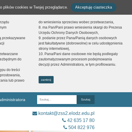
o plików cookies w Twojej przeglądarce.
Akceptuję ciasteczka
orządu
do wniesienia sprzeciwu wobec przetwarzania,
onym
8. ma Pan/Pani prawo wniesienia skargi do Prezesa
Urzędu Ochrony Danych Osobowych,
dą przekazywane
9. podanie przez Pana/Panią danych osobowych
cji
jest fakultatywne (dobrowolne) w celu udostępnienia
strony internetowej,
zetwarzane
10. Pana/Pani dane osobowe nie będą podlegały
niezbędnym do
zautomatyzowanym procesom podejmowania
decyzji przez Administratora, w tym profilowaniu.
ępu do treści
prostowania,
zamknij
zania lub prawo
dministratora
Fraza
kontakt@zss2.elodz.edu.pl
42 635 17 80
504 822 976