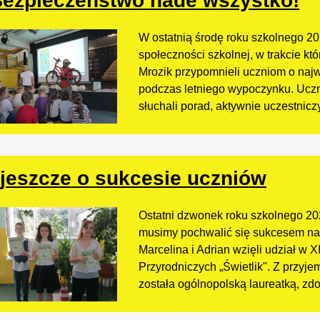
ezpieczeństwo nade wszystko!
W ostatnią środę roku szkolnego 202
społeczności szkolnej, w trakcie k
Mrozik przypomnieli uczniom o na
podczas letniego wypoczynku. Ucz
słuchali porad, aktywnie uczestniczyl
 jeszcze o sukcesie uczniów
Ostatni dzwonek roku szkolnego 20
musimy pochwalić się sukcesem na
Marcelina i Adrian wzięli udział w
Przyrodniczych „Świetlik". Z przyj
została ogólnopolską laureatką, zdob