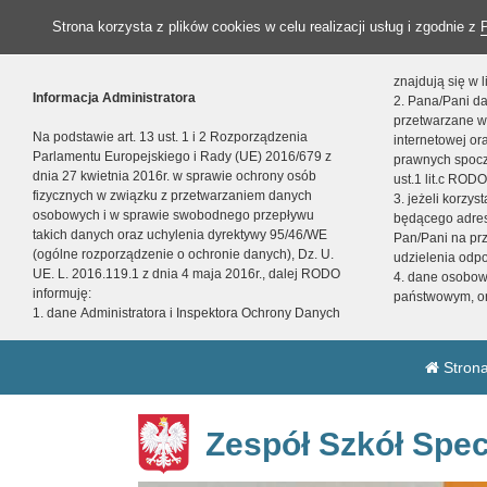
Strona korzysta z plików cookies w celu realizacji usług i zgodnie z
znajdują się w
Informacja Administratora
2. Pana/Pani da
przetwarzane w
Na podstawie art. 13 ust. 1 i 2 Rozporządzenia
internetowej o
Parlamentu Europejskiego i Rady (UE) 2016/679 z
prawnych spocz
dnia 27 kwietnia 2016r. w sprawie ochrony osób
ust.1 lit.c RODO
fizycznych w związku z przetwarzaniem danych
3. jeżeli korzy
osobowych i w sprawie swobodnego przepływu
będącego adres
takich danych oraz uchylenia dyrektywy 95/46/WE
Pan/Pani na pr
(ogólne rozporządzenie o ochronie danych), Dz. U.
udzielenia odp
UE. L. 2016.119.1 z dnia 4 maja 2016r., dalej RODO
4. dane osobo
informuję:
państwowym, or
1. dane Administratora i Inspektora Ochrony Danych
Strona
Zespół Szkół Spec