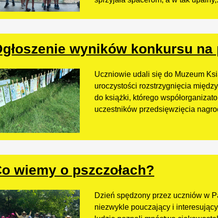
głoszenie wyników konkursu na p
Uczniowie udali się do Muzeum Książ
uroczystości rozstrzygnięcia międz
do książki, którego współorganizat
uczestników przedsięwzięcia nagr
o wiemy o pszczołach?
Dzień spędzony przez uczniów w P
niezwykle pouczający i interesując