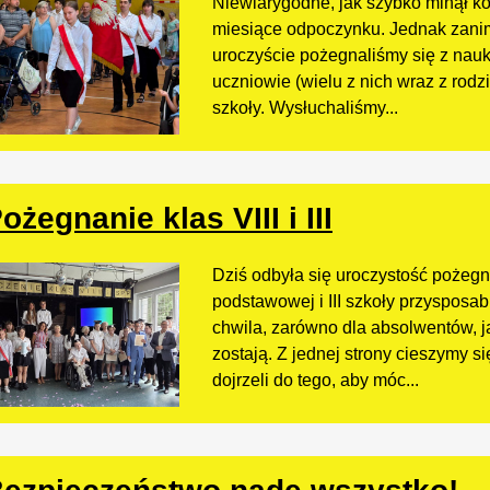
Niewiarygodne, jak szybko minął ko
miesiące odpoczynku. Jednak zanim 
uroczyście pożegnaliśmy się z nauk
uczniowie (wielu z nich wraz z rodz
szkoły. Wysłuchaliśmy...
ożegnanie klas VIII i III
Dziś odbyła się uroczystość pożegna
podstawowej i III szkoły przysposab
chwila, zarówno dla absolwentów, jak
zostają. Z jednej strony cieszymy s
dojrzeli do tego, aby móc...