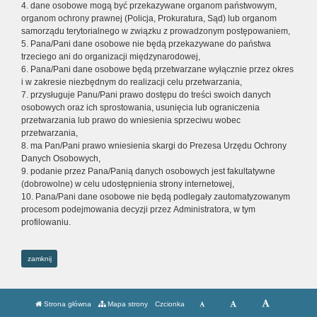
4. dane osobowe mogą być przekazywane organom państwowym,
organom ochrony prawnej (Policja, Prokuratura, Sąd) lub organom
samorządu terytorialnego w związku z prowadzonym postępowaniem,
5. Pana/Pani dane osobowe nie będą przekazywane do państwa
trzeciego ani do organizacji międzynarodowej,
6. Pana/Pani dane osobowe będą przetwarzane wyłącznie przez okres
i w zakresie niezbędnym do realizacji celu przetwarzania,
7. przysługuje Panu/Pani prawo dostępu do treści swoich danych
osobowych oraz ich sprostowania, usunięcia lub ograniczenia
przetwarzania lub prawo do wniesienia sprzeciwu wobec
przetwarzania,
8. ma Pan/Pani prawo wniesienia skargi do Prezesa Urzędu Ochrony
Danych Osobowych,
9. podanie przez Pana/Panią danych osobowych jest fakultatywne
(dobrowolne) w celu udostępnienia strony internetowej,
10. Pana/Pani dane osobowe nie będą podlegały zautomatyzowanym
procesom podejmowania decyzji przez Administratora, w tym
profilowaniu.
zamknij
Strona główna
Mapa strony
Czcionka