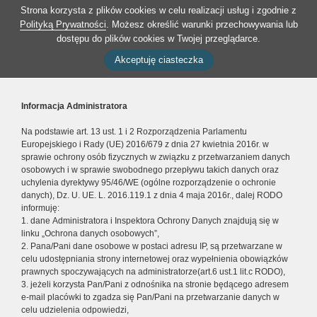
Strona korzysta z plików cookies w celu realizacji usług i zgodnie z
Polityką Prywatności
. Możesz określić warunki przechowywania lub
dostępu do plików cookies w Twojej przeglądarce.
Akceptuję ciasteczka
Informacja Administratora
Na podstawie art. 13 ust. 1 i 2 Rozporządzenia Parlamentu
Europejskiego i Rady (UE) 2016/679 z dnia 27 kwietnia 2016r. w
sprawie ochrony osób fizycznych w związku z przetwarzaniem danych
osobowych i w sprawie swobodnego przepływu takich danych oraz
uchylenia dyrektywy 95/46/WE (ogólne rozporządzenie o ochronie
danych), Dz. U. UE. L. 2016.119.1 z dnia 4 maja 2016r., dalej RODO
informuję:
1. dane Administratora i Inspektora Ochrony Danych znajdują się w
linku „Ochrona danych osobowych”,
2. Pana/Pani dane osobowe w postaci adresu IP, są przetwarzane w
celu udostępniania strony internetowej oraz wypełnienia obowiązków
prawnych spoczywających na administratorze(art.6 ust.1 lit.c RODO),
3. jeżeli korzysta Pan/Pani z odnośnika na stronie będącego adresem
e-mail placówki to zgadza się Pan/Pani na przetwarzanie danych w
celu udzielenia odpowiedzi,