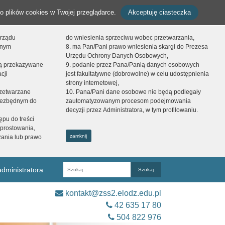
o plików cookies w Twojej przeglądarce.
Akceptuję ciasteczka
orządu
do wniesienia sprzeciwu wobec przetwarzania,
onym
8. ma Pan/Pani prawo wniesienia skargi do Prezesa
Urzędu Ochrony Danych Osobowych,
dą przekazywane
9. podanie przez Pana/Panią danych osobowych
cji
jest fakultatywne (dobrowolne) w celu udostępnienia
strony internetowej,
zetwarzane
10. Pana/Pani dane osobowe nie będą podlegały
niezbędnym do
zautomatyzowanym procesom podejmowania
decyzji przez Administratora, w tym profilowaniu.
ępu do treści
prostowania,
zamknij
zania lub prawo
dministratora
Fraza
kontakt@zss2.elodz.edu.pl
42 635 17 80
504 822 976