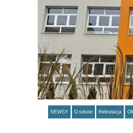
NEWSY
O szkole
Rekrutacja
Of