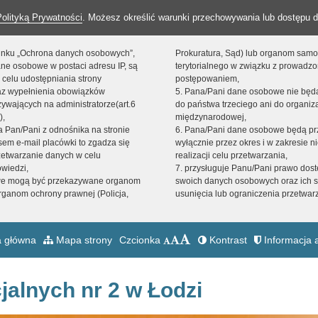
Polityką Prywatności
. Możesz określić warunki przechowywania lub dostępu d
 linku „Ochrona danych osobowych”,
Prokuratura, Sąd) lub organom sam
ne osobowe w postaci adresu IP, są
terytorialnego w związku z prowadz
 celu udostępniania strony
postępowaniem,
raz wypełnienia obowiązków
5. Pana/Pani dane osobowe nie bę
ywających na administratorze(art.6
do państwa trzeciego ani do organiza
),
międzynarodowej,
sta Pan/Pani z odnośnika na stronie
6. Pana/Pani dane osobowe będą pr
em e-mail placówki to zgadza się
wyłącznie przez okres i w zakresie 
zetwarzanie danych w celu
realizacji celu przetwarzania,
owiedzi,
7. przysługuje Panu/Pani prawo dost
we mogą być przekazywane organom
swoich danych osobowych oraz ich s
ganom ochrony prawnej (Policja,
usunięcia lub ograniczenia przetwar
 główna
Mapa strony
Czcionka
Kontrast
Informacja a
jalnych nr 2 w Łodzi