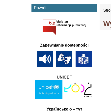
Powrót
Str
Wy
Zapewnianie dostępności
UNICEF
Українською – тут