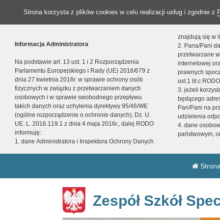
Strona korzysta z plików cookies w celu realizacji usług i zgodnie z
znajdują się w
Informacja Administratora
2. Pana/Pani da
przetwarzane w
Na podstawie art. 13 ust. 1 i 2 Rozporządzenia
internetowej o
Parlamentu Europejskiego i Rady (UE) 2016/679 z
prawnych spocz
dnia 27 kwietnia 2016r. w sprawie ochrony osób
ust.1 lit.c RODO
fizycznych w związku z przetwarzaniem danych
3. jeżeli korzy
osobowych i w sprawie swobodnego przepływu
będącego adres
takich danych oraz uchylenia dyrektywy 95/46/WE
Pan/Pani na pr
(ogólne rozporządzenie o ochronie danych), Dz. U.
udzielenia odp
UE. L. 2016.119.1 z dnia 4 maja 2016r., dalej RODO
4. dane osobo
informuję:
państwowym, or
1. dane Administratora i Inspektora Ochrony Danych
Strona
Zespół Szkół Spec