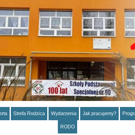
erta
Strefa Rodzica
Wydarzenia
Jak pracujemy?
Prog
RODO