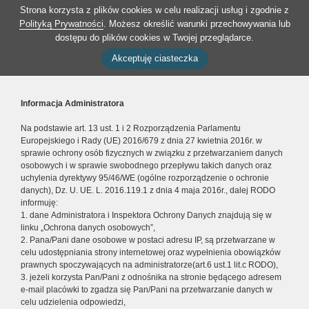
Strona korzysta z plików cookies w celu realizacji usług i zgodnie z
Polityką Prywatności
. Możesz określić warunki przechowywania lub
dostępu do plików cookies w Twojej przeglądarce.
Akceptuję ciasteczka
Informacja Administratora
Na podstawie art. 13 ust. 1 i 2 Rozporządzenia Parlamentu
Europejskiego i Rady (UE) 2016/679 z dnia 27 kwietnia 2016r. w
sprawie ochrony osób fizycznych w związku z przetwarzaniem danych
osobowych i w sprawie swobodnego przepływu takich danych oraz
uchylenia dyrektywy 95/46/WE (ogólne rozporządzenie o ochronie
danych), Dz. U. UE. L. 2016.119.1 z dnia 4 maja 2016r., dalej RODO
informuję:
1. dane Administratora i Inspektora Ochrony Danych znajdują się w
linku „Ochrona danych osobowych”,
2. Pana/Pani dane osobowe w postaci adresu IP, są przetwarzane w
celu udostępniania strony internetowej oraz wypełnienia obowiązków
prawnych spoczywających na administratorze(art.6 ust.1 lit.c RODO),
3. jeżeli korzysta Pan/Pani z odnośnika na stronie będącego adresem
e-mail placówki to zgadza się Pan/Pani na przetwarzanie danych w
celu udzielenia odpowiedzi,