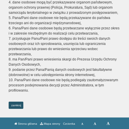
4. dane osobowe mogą być przekazywane organom państwowym,
organom ochrony prawnej (Policja, Prokuratura, Sąd) lub organom
samorządu terytorialnego w związku z prowadzonym postępowaniem,
5. Pana/Pani dane osobowe nie będą przekazywane do państwa
trzeciego ani do organizacji międzynarodowej,
6. Pana/Pani dane osobowe będą przetwarzane wyłącznie przez okres
i w zakresie niezbędnym do realizacji celu przetwarzania,
7. przysługuje Panu/Pani prawo dostępu do treści swoich danych
osobowych oraz ich sprostowania, usunięcia lub ograniczenia
przetwarzania lub prawo do wniesienia sprzeciwu wobec
przetwarzania,
8. ma Pan/Pani prawo wniesienia skargi do Prezesa Urzędu Ochrony
Danych Osobowych,
9. podanie przez Pana/Panią danych osobowych jest fakultatywne
(dobrowolne) w celu udostępnienia strony internetowej,
10. Pana/Pani dane osobowe nie będą podlegały zautomatyzowanym
procesom podejmowania decyzji przez Administratora, w tym
profilowaniu.
zamknij
Strona główna
Mapa strony
Czcionka