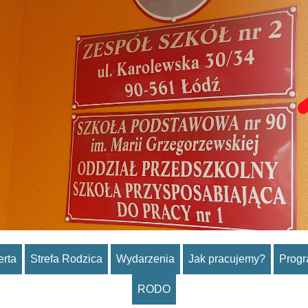
erta
Strefa Rodzica
Wydarzenia
Jak pracujemy?
Prog
RODO