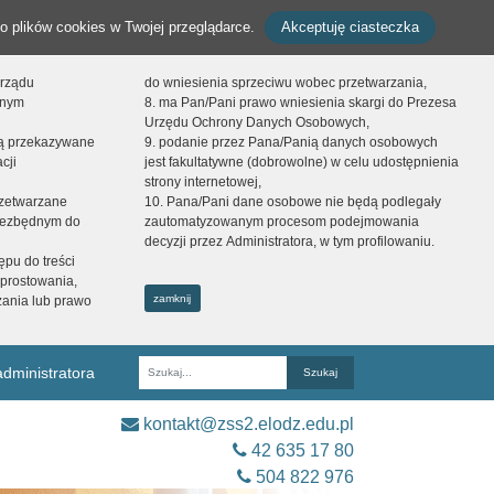
o plików cookies w Twojej przeglądarce.
Akceptuję ciasteczka
orządu
do wniesienia sprzeciwu wobec przetwarzania,
onym
8. ma Pan/Pani prawo wniesienia skargi do Prezesa
Urzędu Ochrony Danych Osobowych,
dą przekazywane
9. podanie przez Pana/Panią danych osobowych
cji
jest fakultatywne (dobrowolne) w celu udostępnienia
strony internetowej,
zetwarzane
10. Pana/Pani dane osobowe nie będą podlegały
niezbędnym do
zautomatyzowanym procesom podejmowania
decyzji przez Administratora, w tym profilowaniu.
ępu do treści
prostowania,
zamknij
zania lub prawo
dministratora
Fraza
kontakt@zss2.elodz.edu.pl
42 635 17 80
504 822 976