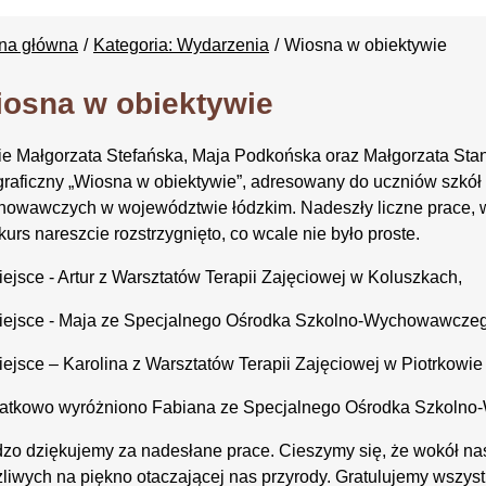
ona główna
Kategoria: Wydarzenia
Wiosna w obiektywie
osna w obiektywie
e Małgorzata Stefańska, Maja Podkońska oraz Małgorzata Sta
graficzny „Wiosna w obiektywie”, adresowany do uczniów szkół
owawczych w województwie łódzkim. Nadeszły liczne prace, w
urs nareszcie rozstrzygnięto, co wcale nie było proste.
miejsce - Artur z Warsztatów Terapii Zajęciowej w Koluszkach,
miejsce - Maja ze Specjalnego Ośrodka Szkolno-Wychowawczego
miejsce – Karolina z Warsztatów Terapii Zajęciowej w Piotrkowie
atkowo wyróżniono Fabiana ze Specjalnego Ośrodka Szkolno
zo dziękujemy za nadesłane prace. Cieszymy się, że wokół nas j
liwych na piękno otaczającej nas przyrody. Gratulujemy wszystk