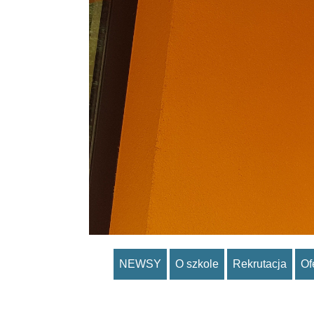
NEWSY
O szkole
Rekrutacja
Of