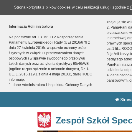
Strona korzysta z plików cookies w celu realizacji usług i zgodnie z
znajdują się w
Informacja Administratora
2. Pana/Pani da
przetwarzane w
Na podstawie art. 13 ust. 1 i 2 Rozporządzenia
internetowej o
Parlamentu Europejskiego i Rady (UE) 2016/679 z
prawnych spocz
dnia 27 kwietnia 2016r. w sprawie ochrony osób
ust.1 lit.c RODO
fizycznych w związku z przetwarzaniem danych
3. jeżeli korzy
osobowych i w sprawie swobodnego przepływu
będącego adres
takich danych oraz uchylenia dyrektywy 95/46/WE
Pan/Pani na pr
(ogólne rozporządzenie o ochronie danych), Dz. U.
udzielenia odp
UE. L. 2016.119.1 z dnia 4 maja 2016r., dalej RODO
4. dane osobo
informuję:
państwowym, or
1. dane Administratora i Inspektora Ochrony Danych
Strona
Zespół Szkół Spec