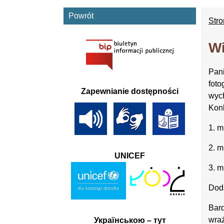
Powrót
Str
Wi
Pani
foto
Zapewnianie dostępności
wych
Konk
1️. 
2️. 
UNICEF
3️. 
Dod
Bard
wraż
Українською – тут