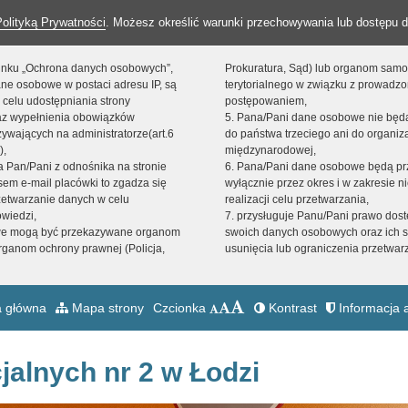
Polityką Prywatności
. Możesz określić warunki przechowywania lub dostępu d
 linku „Ochrona danych osobowych”,
Prokuratura, Sąd) lub organom sam
ne osobowe w postaci adresu IP, są
terytorialnego w związku z prowadz
 celu udostępniania strony
postępowaniem,
raz wypełnienia obowiązków
5. Pana/Pani dane osobowe nie bę
ywających na administratorze(art.6
do państwa trzeciego ani do organiza
),
międzynarodowej,
sta Pan/Pani z odnośnika na stronie
6. Pana/Pani dane osobowe będą pr
em e-mail placówki to zgadza się
wyłącznie przez okres i w zakresie 
zetwarzanie danych w celu
realizacji celu przetwarzania,
owiedzi,
7. przysługuje Panu/Pani prawo dost
we mogą być przekazywane organom
swoich danych osobowych oraz ich s
ganom ochrony prawnej (Policja,
usunięcia lub ograniczenia przetwar
 główna
Mapa strony
Czcionka
Kontrast
Informacja a
jalnych nr 2 w Łodzi