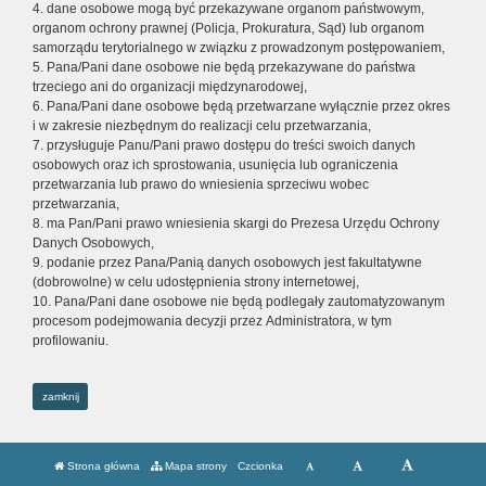
4. dane osobowe mogą być przekazywane organom państwowym,
organom ochrony prawnej (Policja, Prokuratura, Sąd) lub organom
samorządu terytorialnego w związku z prowadzonym postępowaniem,
5. Pana/Pani dane osobowe nie będą przekazywane do państwa
trzeciego ani do organizacji międzynarodowej,
6. Pana/Pani dane osobowe będą przetwarzane wyłącznie przez okres
i w zakresie niezbędnym do realizacji celu przetwarzania,
7. przysługuje Panu/Pani prawo dostępu do treści swoich danych
osobowych oraz ich sprostowania, usunięcia lub ograniczenia
przetwarzania lub prawo do wniesienia sprzeciwu wobec
przetwarzania,
8. ma Pan/Pani prawo wniesienia skargi do Prezesa Urzędu Ochrony
Danych Osobowych,
9. podanie przez Pana/Panią danych osobowych jest fakultatywne
(dobrowolne) w celu udostępnienia strony internetowej,
10. Pana/Pani dane osobowe nie będą podlegały zautomatyzowanym
procesom podejmowania decyzji przez Administratora, w tym
profilowaniu.
zamknij
Strona główna
Mapa strony
Czcionka