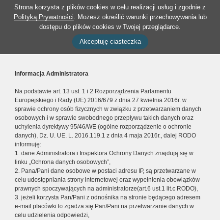
Strona korzysta z plików cookies w celu realizacji usług i zgodnie z
Polityką Prywatności
. Możesz określić warunki przechowywania lub
dostępu do plików cookies w Twojej przeglądarce.
Akceptuję ciasteczka
Informacja Administratora
Na podstawie art. 13 ust. 1 i 2 Rozporządzenia Parlamentu
Europejskiego i Rady (UE) 2016/679 z dnia 27 kwietnia 2016r. w
sprawie ochrony osób fizycznych w związku z przetwarzaniem danych
osobowych i w sprawie swobodnego przepływu takich danych oraz
uchylenia dyrektywy 95/46/WE (ogólne rozporządzenie o ochronie
danych), Dz. U. UE. L. 2016.119.1 z dnia 4 maja 2016r., dalej RODO
informuję:
1. dane Administratora i Inspektora Ochrony Danych znajdują się w
linku „Ochrona danych osobowych”,
2. Pana/Pani dane osobowe w postaci adresu IP, są przetwarzane w
celu udostępniania strony internetowej oraz wypełnienia obowiązków
prawnych spoczywających na administratorze(art.6 ust.1 lit.c RODO),
3. jeżeli korzysta Pan/Pani z odnośnika na stronie będącego adresem
e-mail placówki to zgadza się Pan/Pani na przetwarzanie danych w
celu udzielenia odpowiedzi,