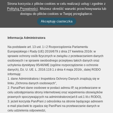
Strona korzysta z plików cookies w celu realizacji usług i zgodnie z
Polityką Prywatności
. Możesz określić warunki przechowywania lub
dostępu do plików cookies w Twojej przeglądarce.
Akceptuję ciasteczka
Informacja Administratora
Na podstawie art. 13 ust. 1 i 2 Rozporządzenia Parlamentu
Europejskiego i Rady (UE) 2016/679 z dnia 27 kwietnia 2016r. w
sprawie ochrony osób fizycznych w związku z przetwarzaniem danych
osobowych i w sprawie swobodnego przepływu takich danych oraz
uchylenia dyrektywy 95/46/WE (ogólne rozporządzenie o ochronie
danych), Dz. U. UE. L. 2016.119.1 z dnia 4 maja 2016r., dalej RODO
informuję:
1. dane Administratora i Inspektora Ochrony Danych znajdują się w
linku „Ochrona danych osobowych”,
2. Pana/Pani dane osobowe w postaci adresu IP, są przetwarzane w
celu udostępniania strony internetowej oraz wypełnienia obowiązków
prawnych spoczywających na administratorze(art.6 ust.1 lit.c RODO),
3. jeżeli korzysta Pan/Pani z odnośnika na stronie będącego adresem
e-mail placówki to zgadza się Pan/Pani na przetwarzanie danych w
celu udzielenia odpowiedzi,