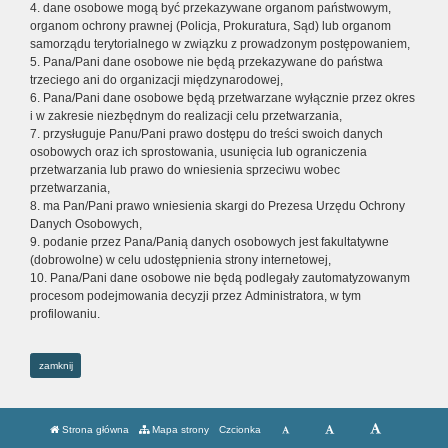
4. dane osobowe mogą być przekazywane organom państwowym,
organom ochrony prawnej (Policja, Prokuratura, Sąd) lub organom
samorządu terytorialnego w związku z prowadzonym postępowaniem,
5. Pana/Pani dane osobowe nie będą przekazywane do państwa
trzeciego ani do organizacji międzynarodowej,
6. Pana/Pani dane osobowe będą przetwarzane wyłącznie przez okres
i w zakresie niezbędnym do realizacji celu przetwarzania,
7. przysługuje Panu/Pani prawo dostępu do treści swoich danych
osobowych oraz ich sprostowania, usunięcia lub ograniczenia
przetwarzania lub prawo do wniesienia sprzeciwu wobec
przetwarzania,
8. ma Pan/Pani prawo wniesienia skargi do Prezesa Urzędu Ochrony
Danych Osobowych,
9. podanie przez Pana/Panią danych osobowych jest fakultatywne
(dobrowolne) w celu udostępnienia strony internetowej,
10. Pana/Pani dane osobowe nie będą podlegały zautomatyzowanym
procesom podejmowania decyzji przez Administratora, w tym
profilowaniu.
zamknij
Strona główna
Mapa strony
Czcionka