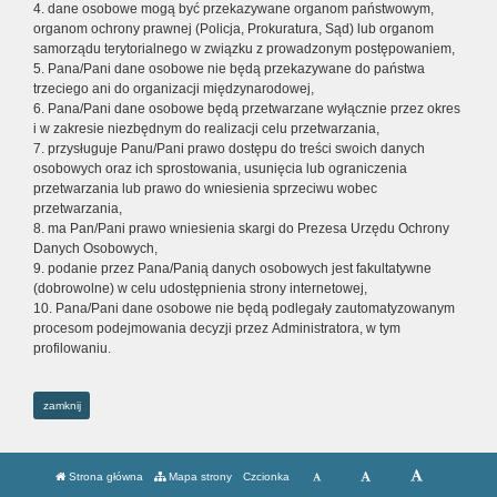
4. dane osobowe mogą być przekazywane organom państwowym,
organom ochrony prawnej (Policja, Prokuratura, Sąd) lub organom
samorządu terytorialnego w związku z prowadzonym postępowaniem,
5. Pana/Pani dane osobowe nie będą przekazywane do państwa
trzeciego ani do organizacji międzynarodowej,
6. Pana/Pani dane osobowe będą przetwarzane wyłącznie przez okres
i w zakresie niezbędnym do realizacji celu przetwarzania,
7. przysługuje Panu/Pani prawo dostępu do treści swoich danych
osobowych oraz ich sprostowania, usunięcia lub ograniczenia
przetwarzania lub prawo do wniesienia sprzeciwu wobec
przetwarzania,
8. ma Pan/Pani prawo wniesienia skargi do Prezesa Urzędu Ochrony
Danych Osobowych,
9. podanie przez Pana/Panią danych osobowych jest fakultatywne
(dobrowolne) w celu udostępnienia strony internetowej,
10. Pana/Pani dane osobowe nie będą podlegały zautomatyzowanym
procesom podejmowania decyzji przez Administratora, w tym
profilowaniu.
zamknij
Strona główna
Mapa strony
Czcionka