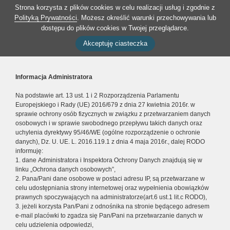
Strona korzysta z plików cookies w celu realizacji usług i zgodnie z
Polityką Prywatności
. Możesz określić warunki przechowywania lub
dostępu do plików cookies w Twojej przeglądarce.
Akceptuję ciasteczka
Informacja Administratora
Na podstawie art. 13 ust. 1 i 2 Rozporządzenia Parlamentu
Europejskiego i Rady (UE) 2016/679 z dnia 27 kwietnia 2016r. w
sprawie ochrony osób fizycznych w związku z przetwarzaniem danych
osobowych i w sprawie swobodnego przepływu takich danych oraz
uchylenia dyrektywy 95/46/WE (ogólne rozporządzenie o ochronie
danych), Dz. U. UE. L. 2016.119.1 z dnia 4 maja 2016r., dalej RODO
informuję:
1. dane Administratora i Inspektora Ochrony Danych znajdują się w
linku „Ochrona danych osobowych”,
2. Pana/Pani dane osobowe w postaci adresu IP, są przetwarzane w
celu udostępniania strony internetowej oraz wypełnienia obowiązków
prawnych spoczywających na administratorze(art.6 ust.1 lit.c RODO),
3. jeżeli korzysta Pan/Pani z odnośnika na stronie będącego adresem
e-mail placówki to zgadza się Pan/Pani na przetwarzanie danych w
celu udzielenia odpowiedzi,