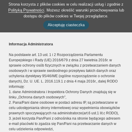
Strona korzysta z plików cookies w celu realizacji usług i zgodnie z
Polityką Prywatności
. Możesz określić warunki przechowywania lub
dostępu do plików cookies w Twojej przeglądarce.
Akceptuję ciasteczka
Informacja Administratora
Na podstawie art. 13 ust. 1 i 2 Rozporządzenia Parlamentu
Europejskiego i Rady (UE) 2016/679 z dnia 27 kwietnia 2016r. w
sprawie ochrony osób fizycznych w związku z przetwarzaniem danych
osobowych i w sprawie swobodnego przepływu takich danych oraz
uchylenia dyrektywy 95/46/WE (ogólne rozporządzenie o ochronie
danych), Dz. U. UE. L. 2016.119.1 z dnia 4 maja 2016r., dalej RODO
informuję:
1. dane Administratora i Inspektora Ochrony Danych znajdują się w
linku „Ochrona danych osobowych”,
2. Pana/Pani dane osobowe w postaci adresu IP, są przetwarzane w
celu udostępniania strony internetowej oraz wypełnienia obowiązków
prawnych spoczywających na administratorze(art.6 ust.1 lit.c RODO),
3. jeżeli korzysta Pan/Pani z odnośnika na stronie będącego adresem
e-mail placówki to zgadza się Pan/Pani na przetwarzanie danych w
celu udzielenia odpowiedzi,