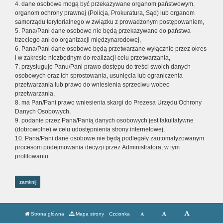
4. dane osobowe mogą być przekazywane organom państwowym,
organom ochrony prawnej (Policja, Prokuratura, Sąd) lub organom
samorządu terytorialnego w związku z prowadzonym postępowaniem,
5. Pana/Pani dane osobowe nie będą przekazywane do państwa
trzeciego ani do organizacji międzynarodowej,
6. Pana/Pani dane osobowe będą przetwarzane wyłącznie przez okres
i w zakresie niezbędnym do realizacji celu przetwarzania,
7. przysługuje Panu/Pani prawo dostępu do treści swoich danych
osobowych oraz ich sprostowania, usunięcia lub ograniczenia
przetwarzania lub prawo do wniesienia sprzeciwu wobec
przetwarzania,
8. ma Pan/Pani prawo wniesienia skargi do Prezesa Urzędu Ochrony
Danych Osobowych,
9. podanie przez Pana/Panią danych osobowych jest fakultatywne
(dobrowolne) w celu udostępnienia strony internetowej,
10. Pana/Pani dane osobowe nie będą podlegały zautomatyzowanym
procesom podejmowania decyzji przez Administratora, w tym
profilowaniu.
zamknij
Strona główna
Mapa strony
Czcionka