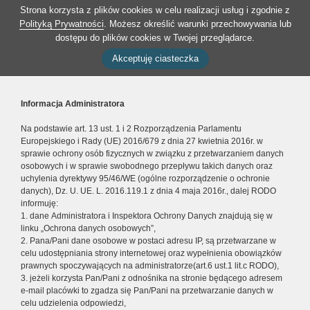
Strona korzysta z plików cookies w celu realizacji usług i zgodnie z
Polityką Prywatności
. Możesz określić warunki przechowywania lub
dostępu do plików cookies w Twojej przeglądarce.
Akceptuję ciasteczka
Informacja Administratora
Na podstawie art. 13 ust. 1 i 2 Rozporządzenia Parlamentu
Europejskiego i Rady (UE) 2016/679 z dnia 27 kwietnia 2016r. w
sprawie ochrony osób fizycznych w związku z przetwarzaniem danych
osobowych i w sprawie swobodnego przepływu takich danych oraz
uchylenia dyrektywy 95/46/WE (ogólne rozporządzenie o ochronie
danych), Dz. U. UE. L. 2016.119.1 z dnia 4 maja 2016r., dalej RODO
informuję:
1. dane Administratora i Inspektora Ochrony Danych znajdują się w
linku „Ochrona danych osobowych”,
2. Pana/Pani dane osobowe w postaci adresu IP, są przetwarzane w
celu udostępniania strony internetowej oraz wypełnienia obowiązków
prawnych spoczywających na administratorze(art.6 ust.1 lit.c RODO),
3. jeżeli korzysta Pan/Pani z odnośnika na stronie będącego adresem
e-mail placówki to zgadza się Pan/Pani na przetwarzanie danych w
celu udzielenia odpowiedzi,