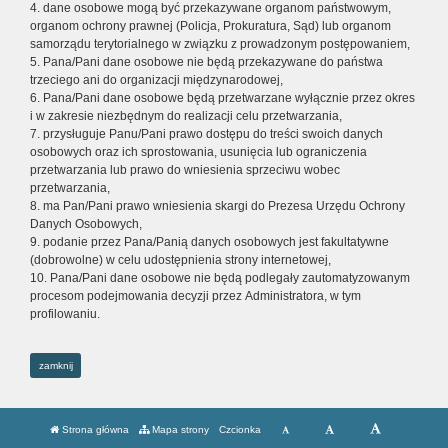
4. dane osobowe mogą być przekazywane organom państwowym,
organom ochrony prawnej (Policja, Prokuratura, Sąd) lub organom
samorządu terytorialnego w związku z prowadzonym postępowaniem,
5. Pana/Pani dane osobowe nie będą przekazywane do państwa
trzeciego ani do organizacji międzynarodowej,
6. Pana/Pani dane osobowe będą przetwarzane wyłącznie przez okres
i w zakresie niezbędnym do realizacji celu przetwarzania,
7. przysługuje Panu/Pani prawo dostępu do treści swoich danych
osobowych oraz ich sprostowania, usunięcia lub ograniczenia
przetwarzania lub prawo do wniesienia sprzeciwu wobec
przetwarzania,
8. ma Pan/Pani prawo wniesienia skargi do Prezesa Urzędu Ochrony
Danych Osobowych,
9. podanie przez Pana/Panią danych osobowych jest fakultatywne
(dobrowolne) w celu udostępnienia strony internetowej,
10. Pana/Pani dane osobowe nie będą podlegały zautomatyzowanym
procesom podejmowania decyzji przez Administratora, w tym
profilowaniu.
zamknij
Strona główna
Mapa strony
Czcionka