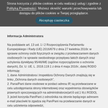
Strona korzysta z plików cookies w celu realizacji usług i zgodnie z
Polityką Prywatności
. Możesz określić warunki przechowywania lub
dostępu do plików cookies w Twojej przeglądarce.
Akceptuję ciasteczka
Informacja Administratora
Na podstawie art. 13 ust. 1 i 2 Rozporządzenia Parlamentu
Europejskiego i Rady (UE) 2016/679 z dnia 27 kwietnia 2016r. w
sprawie ochrony osób fizycznych w związku z przetwarzaniem danych
osobowych i w sprawie swobodnego przepływu takich danych oraz
uchylenia dyrektywy 95/46/WE (ogólne rozporządzenie o ochronie
danych), Dz. U. UE. L. 2016.119.1 z dnia 4 maja 2016r., dalej RODO
informuję:
1. dane Administratora i Inspektora Ochrony Danych znajdują się w
linku „Ochrona danych osobowych”,
2. Pana/Pani dane osobowe w postaci adresu IP, są przetwarzane w
celu udostępniania strony internetowej oraz wypełnienia obowiązków
prawnych spoczywających na administratorze(art.6 ust.1 lit.c RODO),
3. jeżeli korzysta Pan/Pani z odnośnika na stronie będącego adresem
e-mail placówki to zgadza się Pan/Pani na przetwarzanie danych w
celu udzielenia odpowiedzi,