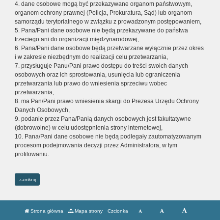
4. dane osobowe mogą być przekazywane organom państwowym,
organom ochrony prawnej (Policja, Prokuratura, Sąd) lub organom
samorządu terytorialnego w związku z prowadzonym postępowaniem,
5. Pana/Pani dane osobowe nie będą przekazywane do państwa
trzeciego ani do organizacji międzynarodowej,
6. Pana/Pani dane osobowe będą przetwarzane wyłącznie przez okres
i w zakresie niezbędnym do realizacji celu przetwarzania,
7. przysługuje Panu/Pani prawo dostępu do treści swoich danych
osobowych oraz ich sprostowania, usunięcia lub ograniczenia
przetwarzania lub prawo do wniesienia sprzeciwu wobec
przetwarzania,
8. ma Pan/Pani prawo wniesienia skargi do Prezesa Urzędu Ochrony
Danych Osobowych,
9. podanie przez Pana/Panią danych osobowych jest fakultatywne
(dobrowolne) w celu udostępnienia strony internetowej,
10. Pana/Pani dane osobowe nie będą podlegały zautomatyzowanym
procesom podejmowania decyzji przez Administratora, w tym
profilowaniu.
zamknij
Strona główna
Mapa strony
Czcionka