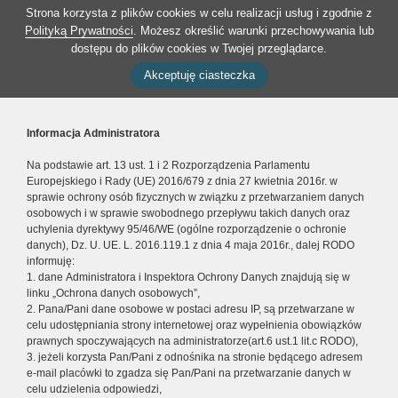
Strona korzysta z plików cookies w celu realizacji usług i zgodnie z
Polityką Prywatności
. Możesz określić warunki przechowywania lub
dostępu do plików cookies w Twojej przeglądarce.
Akceptuję ciasteczka
Informacja Administratora
Na podstawie art. 13 ust. 1 i 2 Rozporządzenia Parlamentu
Europejskiego i Rady (UE) 2016/679 z dnia 27 kwietnia 2016r. w
sprawie ochrony osób fizycznych w związku z przetwarzaniem danych
osobowych i w sprawie swobodnego przepływu takich danych oraz
uchylenia dyrektywy 95/46/WE (ogólne rozporządzenie o ochronie
danych), Dz. U. UE. L. 2016.119.1 z dnia 4 maja 2016r., dalej RODO
informuję:
1. dane Administratora i Inspektora Ochrony Danych znajdują się w
linku „Ochrona danych osobowych”,
2. Pana/Pani dane osobowe w postaci adresu IP, są przetwarzane w
celu udostępniania strony internetowej oraz wypełnienia obowiązków
prawnych spoczywających na administratorze(art.6 ust.1 lit.c RODO),
3. jeżeli korzysta Pan/Pani z odnośnika na stronie będącego adresem
e-mail placówki to zgadza się Pan/Pani na przetwarzanie danych w
celu udzielenia odpowiedzi,