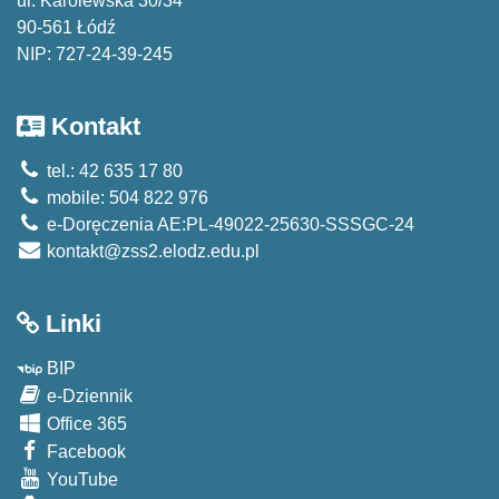
ul. Karolewska 30/34
90-561 Łódź
NIP: 727-24-39-245
Kontakt
tel.: 42 635 17 80
mobile: 504 822 976
e-Doręczenia AE:PL-49022-25630-SSSGC-24
kontakt@zss2.elodz.edu.pl
Linki
BIP
e-Dziennik
Office 365
Facebook
YouTube