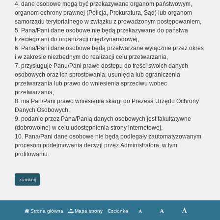
4. dane osobowe mogą być przekazywane organom państwowym,
organom ochrony prawnej (Policja, Prokuratura, Sąd) lub organom
samorządu terytorialnego w związku z prowadzonym postępowaniem,
5. Pana/Pani dane osobowe nie będą przekazywane do państwa
trzeciego ani do organizacji międzynarodowej,
6. Pana/Pani dane osobowe będą przetwarzane wyłącznie przez okres
i w zakresie niezbędnym do realizacji celu przetwarzania,
7. przysługuje Panu/Pani prawo dostępu do treści swoich danych
osobowych oraz ich sprostowania, usunięcia lub ograniczenia
przetwarzania lub prawo do wniesienia sprzeciwu wobec
przetwarzania,
8. ma Pan/Pani prawo wniesienia skargi do Prezesa Urzędu Ochrony
Danych Osobowych,
9. podanie przez Pana/Panią danych osobowych jest fakultatywne
(dobrowolne) w celu udostępnienia strony internetowej,
10. Pana/Pani dane osobowe nie będą podlegały zautomatyzowanym
procesom podejmowania decyzji przez Administratora, w tym
profilowaniu.
zamknij
Strona główna
Mapa strony
Czcionka