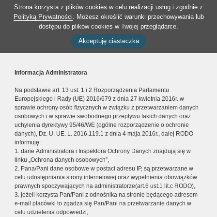
Strona korzysta z plików cookies w celu realizacji usług i zgodnie z
Polityką Prywatności
. Możesz określić warunki przechowywania lub
dostępu do plików cookies w Twojej przeglądarce.
Akceptuję ciasteczka
Informacja Administratora
Na podstawie art. 13 ust. 1 i 2 Rozporządzenia Parlamentu
Europejskiego i Rady (UE) 2016/679 z dnia 27 kwietnia 2016r. w
sprawie ochrony osób fizycznych w związku z przetwarzaniem danych
osobowych i w sprawie swobodnego przepływu takich danych oraz
uchylenia dyrektywy 95/46/WE (ogólne rozporządzenie o ochronie
danych), Dz. U. UE. L. 2016.119.1 z dnia 4 maja 2016r., dalej RODO
informuję:
1. dane Administratora i Inspektora Ochrony Danych znajdują się w
linku „Ochrona danych osobowych”,
2. Pana/Pani dane osobowe w postaci adresu IP, są przetwarzane w
celu udostępniania strony internetowej oraz wypełnienia obowiązków
prawnych spoczywających na administratorze(art.6 ust.1 lit.c RODO),
3. jeżeli korzysta Pan/Pani z odnośnika na stronie będącego adresem
e-mail placówki to zgadza się Pan/Pani na przetwarzanie danych w
celu udzielenia odpowiedzi,