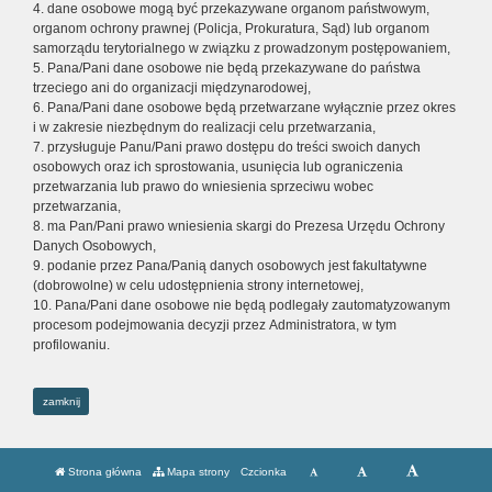
4. dane osobowe mogą być przekazywane organom państwowym,
organom ochrony prawnej (Policja, Prokuratura, Sąd) lub organom
samorządu terytorialnego w związku z prowadzonym postępowaniem,
5. Pana/Pani dane osobowe nie będą przekazywane do państwa
trzeciego ani do organizacji międzynarodowej,
6. Pana/Pani dane osobowe będą przetwarzane wyłącznie przez okres
i w zakresie niezbędnym do realizacji celu przetwarzania,
7. przysługuje Panu/Pani prawo dostępu do treści swoich danych
osobowych oraz ich sprostowania, usunięcia lub ograniczenia
przetwarzania lub prawo do wniesienia sprzeciwu wobec
przetwarzania,
8. ma Pan/Pani prawo wniesienia skargi do Prezesa Urzędu Ochrony
Danych Osobowych,
9. podanie przez Pana/Panią danych osobowych jest fakultatywne
(dobrowolne) w celu udostępnienia strony internetowej,
10. Pana/Pani dane osobowe nie będą podlegały zautomatyzowanym
procesom podejmowania decyzji przez Administratora, w tym
profilowaniu.
zamknij
Strona główna
Mapa strony
Czcionka