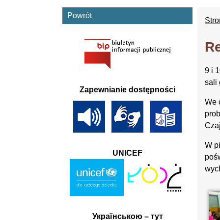
Powrót
Str
Re
9 i 
sali
Zapewnianie dostępności
We c
prob
Czaj
W pi
UNICEF
pośw
wyc
Українською – тут