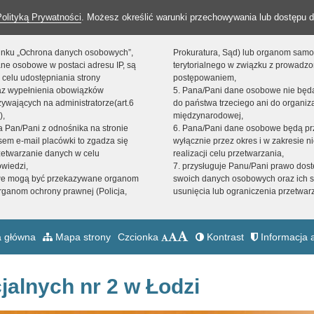
Polityką Prywatności
. Możesz określić warunki przechowywania lub dostępu d
 linku „Ochrona danych osobowych”,
Prokuratura, Sąd) lub organom sam
ne osobowe w postaci adresu IP, są
terytorialnego w związku z prowadz
 celu udostępniania strony
postępowaniem,
raz wypełnienia obowiązków
5. Pana/Pani dane osobowe nie bę
ywających na administratorze(art.6
do państwa trzeciego ani do organiza
),
międzynarodowej,
sta Pan/Pani z odnośnika na stronie
6. Pana/Pani dane osobowe będą pr
em e-mail placówki to zgadza się
wyłącznie przez okres i w zakresie 
zetwarzanie danych w celu
realizacji celu przetwarzania,
owiedzi,
7. przysługuje Panu/Pani prawo dost
we mogą być przekazywane organom
swoich danych osobowych oraz ich s
ganom ochrony prawnej (Policja,
usunięcia lub ograniczenia przetwar
 główna
Mapa strony
Czcionka
Kontrast
Informacja a
jalnych nr 2 w Łodzi