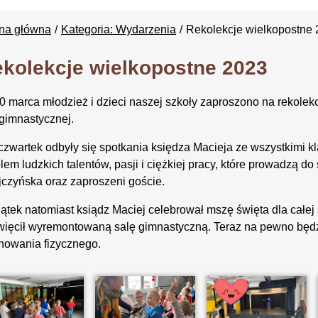
ona główna
Kategoria: Wydarzenia
Rekolekcje wielkopostne
kolekcje wielkopostne 2023
10 marca młodzież i dzieci naszej szkoły zaproszono na rekole
 gimnastycznej.
zwartek odbyły się spotkania księdza Macieja ze wszystkimi k
lem ludzkich talentów, pasji i ciężkiej pracy, które prowadzą 
czyńska oraz zaproszeni goście.
ątek natomiast ksiądz Maciej celebrował mszę święta dla całej 
ięcił wyremontowaną salę gimnastyczną. Teraz na pewno będz
howania fizycznego.