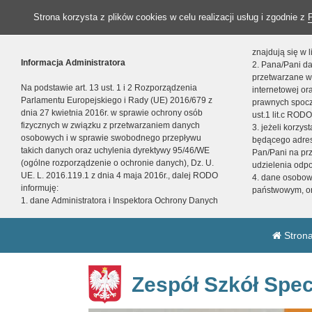
Strona korzysta z plików cookies w celu realizacji usług i zgodnie z
znajdują się w
Informacja Administratora
2. Pana/Pani da
przetwarzane w
Na podstawie art. 13 ust. 1 i 2 Rozporządzenia
internetowej o
Parlamentu Europejskiego i Rady (UE) 2016/679 z
prawnych spocz
dnia 27 kwietnia 2016r. w sprawie ochrony osób
ust.1 lit.c RODO
fizycznych w związku z przetwarzaniem danych
3. jeżeli korzy
osobowych i w sprawie swobodnego przepływu
będącego adres
takich danych oraz uchylenia dyrektywy 95/46/WE
Pan/Pani na pr
(ogólne rozporządzenie o ochronie danych), Dz. U.
udzielenia odp
UE. L. 2016.119.1 z dnia 4 maja 2016r., dalej RODO
4. dane osobo
informuję:
państwowym, or
1. dane Administratora i Inspektora Ochrony Danych
Strona
Zespół Szkół Spec