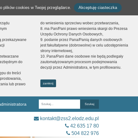
o plików cookies w Twojej przeglądarce.
Akceptuję ciasteczka
orządu
do wniesienia sprzeciwu wobec przetwarzania,
onym
8. ma Pan/Pani prawo wniesienia skargi do Prezesa
Urzędu Ochrony Danych Osobowych,
dą przekazywane
9. podanie przez Pana/Panią danych osobowych
cji
jest fakultatywne (dobrowolne) w celu udostępnienia
strony internetowej,
zetwarzane
10. Pana/Pani dane osobowe nie będą podlegały
niezbędnym do
zautomatyzowanym procesom podejmowania
decyzji przez Administratora, w tym profilowaniu.
ępu do treści
prostowania,
zamknij
zania lub prawo
dministratora
Fraza
kontakt@zss2.elodz.edu.pl
42 635 17 80
504 822 976