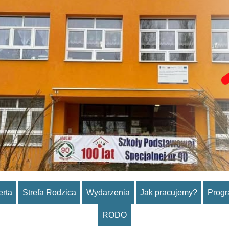
erta
Strefa Rodzica
Wydarzenia
Jak pracujemy?
Prog
RODO