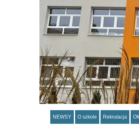
NEWSY
O szkole
Rekrutacja
Of