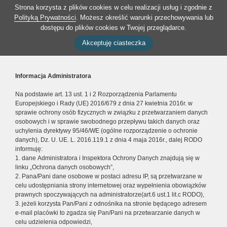
Strona korzysta z plików cookies w celu realizacji usług i zgodnie z
Polityką Prywatności
. Możesz określić warunki przechowywania lub
dostępu do plików cookies w Twojej przeglądarce.
Akceptuję ciasteczka
Informacja Administratora
Na podstawie art. 13 ust. 1 i 2 Rozporządzenia Parlamentu
Europejskiego i Rady (UE) 2016/679 z dnia 27 kwietnia 2016r. w
sprawie ochrony osób fizycznych w związku z przetwarzaniem danych
osobowych i w sprawie swobodnego przepływu takich danych oraz
uchylenia dyrektywy 95/46/WE (ogólne rozporządzenie o ochronie
danych), Dz. U. UE. L. 2016.119.1 z dnia 4 maja 2016r., dalej RODO
informuję:
1. dane Administratora i Inspektora Ochrony Danych znajdują się w
linku „Ochrona danych osobowych”,
2. Pana/Pani dane osobowe w postaci adresu IP, są przetwarzane w
celu udostępniania strony internetowej oraz wypełnienia obowiązków
prawnych spoczywających na administratorze(art.6 ust.1 lit.c RODO),
3. jeżeli korzysta Pan/Pani z odnośnika na stronie będącego adresem
e-mail placówki to zgadza się Pan/Pani na przetwarzanie danych w
celu udzielenia odpowiedzi,