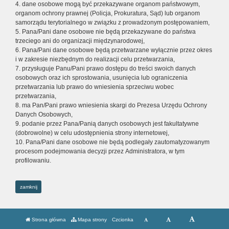
4. dane osobowe mogą być przekazywane organom państwowym,
organom ochrony prawnej (Policja, Prokuratura, Sąd) lub organom
samorządu terytorialnego w związku z prowadzonym postępowaniem,
5. Pana/Pani dane osobowe nie będą przekazywane do państwa
trzeciego ani do organizacji międzynarodowej,
6. Pana/Pani dane osobowe będą przetwarzane wyłącznie przez okres
i w zakresie niezbędnym do realizacji celu przetwarzania,
7. przysługuje Panu/Pani prawo dostępu do treści swoich danych
osobowych oraz ich sprostowania, usunięcia lub ograniczenia
przetwarzania lub prawo do wniesienia sprzeciwu wobec
przetwarzania,
8. ma Pan/Pani prawo wniesienia skargi do Prezesa Urzędu Ochrony
Danych Osobowych,
9. podanie przez Pana/Panią danych osobowych jest fakultatywne
(dobrowolne) w celu udostępnienia strony internetowej,
10. Pana/Pani dane osobowe nie będą podlegały zautomatyzowanym
procesom podejmowania decyzji przez Administratora, w tym
profilowaniu.
zamknij
Strona główna
Mapa strony
Czcionka