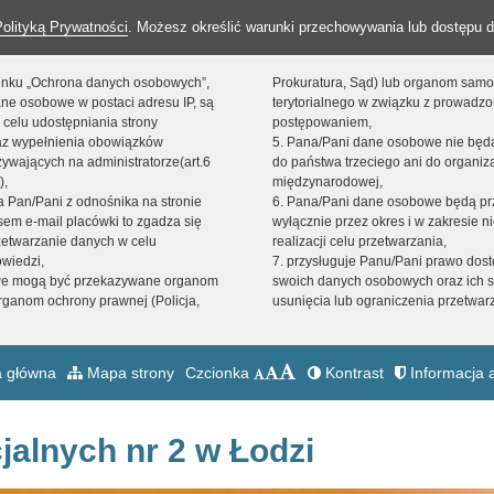
Polityką Prywatności
. Możesz określić warunki przechowywania lub dostępu d
 linku „Ochrona danych osobowych”,
Prokuratura, Sąd) lub organom sam
ne osobowe w postaci adresu IP, są
terytorialnego w związku z prowadz
 celu udostępniania strony
postępowaniem,
raz wypełnienia obowiązków
5. Pana/Pani dane osobowe nie bę
ywających na administratorze(art.6
do państwa trzeciego ani do organiza
),
międzynarodowej,
sta Pan/Pani z odnośnika na stronie
6. Pana/Pani dane osobowe będą pr
em e-mail placówki to zgadza się
wyłącznie przez okres i w zakresie 
zetwarzanie danych w celu
realizacji celu przetwarzania,
owiedzi,
7. przysługuje Panu/Pani prawo dost
we mogą być przekazywane organom
swoich danych osobowych oraz ich s
ganom ochrony prawnej (Policja,
usunięcia lub ograniczenia przetwar
 główna
Mapa strony
Czcionka
Kontrast
Informacja a
jalnych nr 2 w Łodzi