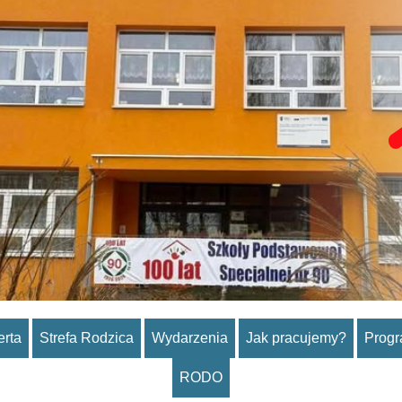
erta
Strefa Rodzica
Wydarzenia
Jak pracujemy?
Prog
RODO