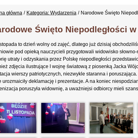
ona główna
Kategoria: Wydarzenia
Narodowe Święto Niepodle
rodowe Święto Niepodległości w 
istopada to dzień wolny od zajęć, dlatego już dzisiaj obchodzil
iowie pod opieką nauczycieli przygotowali widowisko słowno-
orię utraty i odzyskania przez Polskę niepodległości przedstawi
ież zdjęcia ilustrujące I wojnę światową z piosenką Jacka Wój
tacja wierszy patriotycznych, niezwykle staranna i poruszająca
e urozmaiciły deklamację i prezentacje. A na koniec niespodzian
enizacja poruszyła widownię, a uważniejsi odbiorcy mieli szan