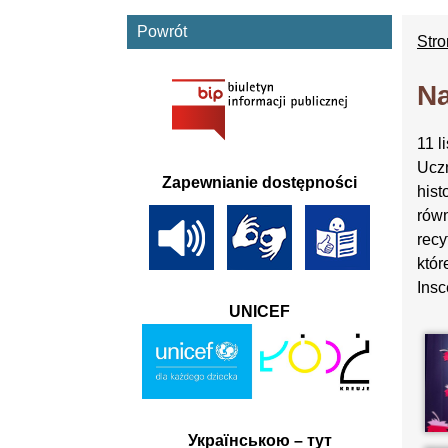
Powrót
Str
Na
11 l
Uczn
Zapewnianie dostępności
hist
równ
recy
któr
Insc
UNICEF
Українською – тут