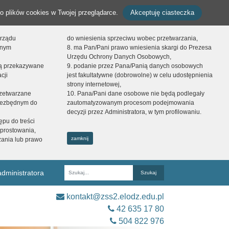
o plików cookies w Twojej przeglądarce.
Akceptuję ciasteczka
orządu
do wniesienia sprzeciwu wobec przetwarzania,
onym
8. ma Pan/Pani prawo wniesienia skargi do Prezesa
Urzędu Ochrony Danych Osobowych,
dą przekazywane
9. podanie przez Pana/Panią danych osobowych
cji
jest fakultatywne (dobrowolne) w celu udostępnienia
strony internetowej,
zetwarzane
10. Pana/Pani dane osobowe nie będą podlegały
niezbędnym do
zautomatyzowanym procesom podejmowania
decyzji przez Administratora, w tym profilowaniu.
ępu do treści
prostowania,
zamknij
zania lub prawo
dministratora
Fraza
kontakt@zss2.elodz.edu.pl
42 635 17 80
504 822 976