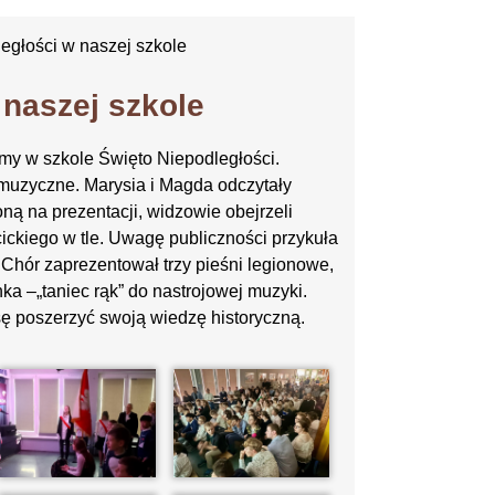
głości w naszej szkole
naszej szkole
iśmy w szkole Święto Niepodległości.
muzyczne. Marysia i Magda odczytały
oną na prezentacji, widzowie obejrzeli
cickiego w tle. Uwagę publiczności przykuła
. Chór zaprezentował trzy pieśni legionowe,
ka –„taniec rąk” do nastrojowej muzyki.
sę poszerzyć swoją wiedzę historyczną.