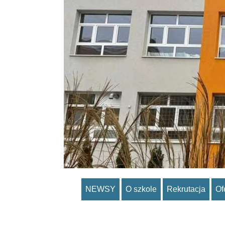
NEWSY
O szkole
Rekrutacja
Of