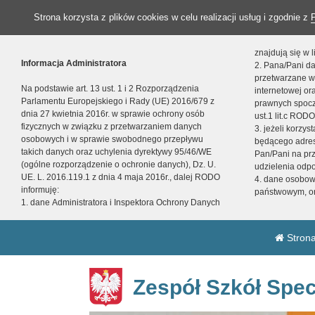
Strona korzysta z plików cookies w celu realizacji usług i zgodnie z
znajdują się w
Informacja Administratora
2. Pana/Pani da
przetwarzane w
Na podstawie art. 13 ust. 1 i 2 Rozporządzenia
internetowej o
Parlamentu Europejskiego i Rady (UE) 2016/679 z
prawnych spocz
dnia 27 kwietnia 2016r. w sprawie ochrony osób
ust.1 lit.c RODO
fizycznych w związku z przetwarzaniem danych
3. jeżeli korzy
osobowych i w sprawie swobodnego przepływu
będącego adres
takich danych oraz uchylenia dyrektywy 95/46/WE
Pan/Pani na pr
(ogólne rozporządzenie o ochronie danych), Dz. U.
udzielenia odp
UE. L. 2016.119.1 z dnia 4 maja 2016r., dalej RODO
4. dane osobo
informuję:
państwowym, or
1. dane Administratora i Inspektora Ochrony Danych
Strona
Zespół Szkół Spec