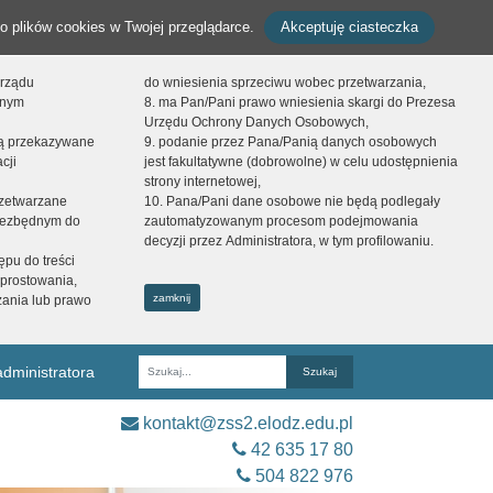
o plików cookies w Twojej przeglądarce.
Akceptuję ciasteczka
orządu
do wniesienia sprzeciwu wobec przetwarzania,
onym
8. ma Pan/Pani prawo wniesienia skargi do Prezesa
Urzędu Ochrony Danych Osobowych,
dą przekazywane
9. podanie przez Pana/Panią danych osobowych
cji
jest fakultatywne (dobrowolne) w celu udostępnienia
strony internetowej,
zetwarzane
10. Pana/Pani dane osobowe nie będą podlegały
niezbędnym do
zautomatyzowanym procesom podejmowania
decyzji przez Administratora, w tym profilowaniu.
ępu do treści
prostowania,
zamknij
zania lub prawo
dministratora
Fraza
kontakt@zss2.elodz.edu.pl
42 635 17 80
504 822 976