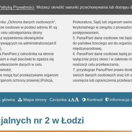
Polityką Prywatności
. Możesz określić warunki przechowywania lub dostępu d
 linku „Ochrona danych osobowych”,
Prokuratura, Sąd) lub organom sam
ne osobowe w postaci adresu IP, są
terytorialnego w związku z prowadz
 celu udostępniania strony
postępowaniem,
raz wypełnienia obowiązków
5. Pana/Pani dane osobowe nie bę
ywających na administratorze(art.6
do państwa trzeciego ani do organiza
),
międzynarodowej,
sta Pan/Pani z odnośnika na stronie
6. Pana/Pani dane osobowe będą pr
em e-mail placówki to zgadza się
wyłącznie przez okres i w zakresie 
zetwarzanie danych w celu
realizacji celu przetwarzania,
owiedzi,
7. przysługuje Panu/Pani prawo dost
we mogą być przekazywane organom
swoich danych osobowych oraz ich s
ganom ochrony prawnej (Policja,
usunięcia lub ograniczenia przetwar
 główna
Mapa strony
Czcionka
Kontrast
Informacja a
jalnych nr 2 w Łodzi