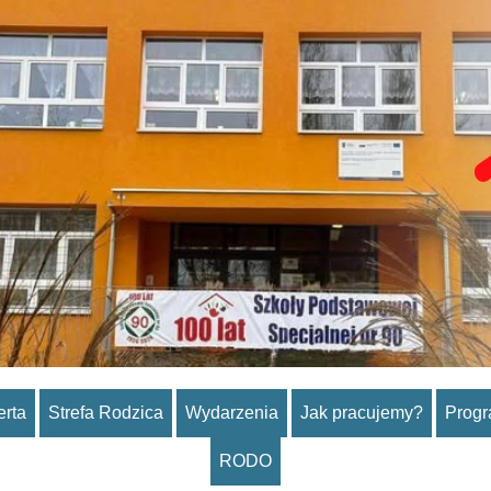
erta
Strefa Rodzica
Wydarzenia
Jak pracujemy?
Prog
RODO