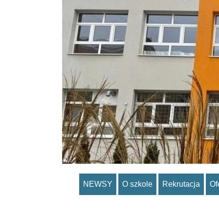
NEWSY
O szkole
Rekrutacja
Of