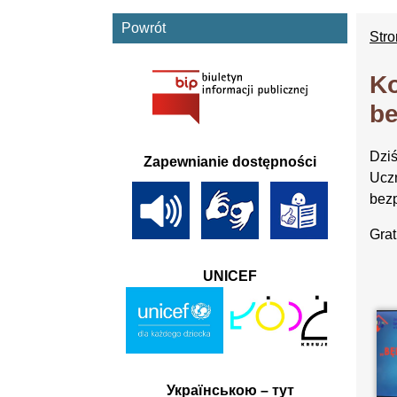
Powrót
Str
Ko
be
Dziś
Zapewnianie dostępności
Uczn
bezp
Grat
UNICEF
Українською – тут