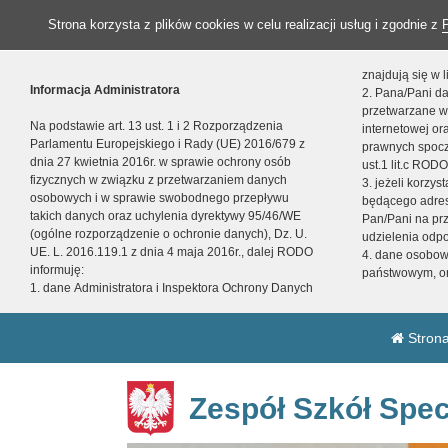
Strona korzysta z plików cookies w celu realizacji usług i zgodnie z
znajdują się w
Informacja Administratora
2. Pana/Pani da
przetwarzane w
Na podstawie art. 13 ust. 1 i 2 Rozporządzenia
internetowej o
Parlamentu Europejskiego i Rady (UE) 2016/679 z
prawnych spocz
dnia 27 kwietnia 2016r. w sprawie ochrony osób
ust.1 lit.c RODO
fizycznych w związku z przetwarzaniem danych
3. jeżeli korzy
osobowych i w sprawie swobodnego przepływu
będącego adres
takich danych oraz uchylenia dyrektywy 95/46/WE
Pan/Pani na pr
(ogólne rozporządzenie o ochronie danych), Dz. U.
udzielenia odp
UE. L. 2016.119.1 z dnia 4 maja 2016r., dalej RODO
4. dane osobo
informuję:
państwowym, or
1. dane Administratora i Inspektora Ochrony Danych
Strona
Zespół Szkół Spec