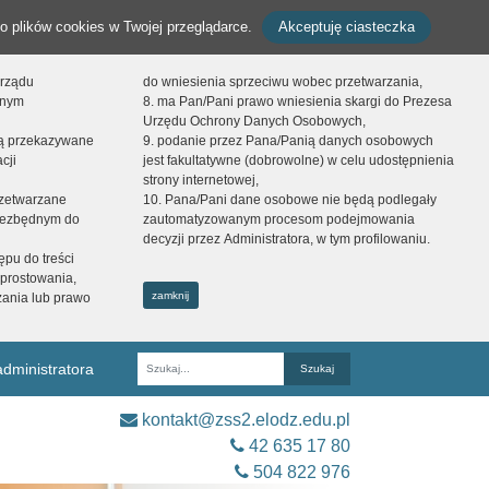
o plików cookies w Twojej przeglądarce.
Akceptuję ciasteczka
orządu
do wniesienia sprzeciwu wobec przetwarzania,
onym
8. ma Pan/Pani prawo wniesienia skargi do Prezesa
Urzędu Ochrony Danych Osobowych,
dą przekazywane
9. podanie przez Pana/Panią danych osobowych
cji
jest fakultatywne (dobrowolne) w celu udostępnienia
strony internetowej,
zetwarzane
10. Pana/Pani dane osobowe nie będą podlegały
niezbędnym do
zautomatyzowanym procesom podejmowania
decyzji przez Administratora, w tym profilowaniu.
ępu do treści
prostowania,
zamknij
zania lub prawo
dministratora
Fraza
kontakt@zss2.elodz.edu.pl
42 635 17 80
504 822 976