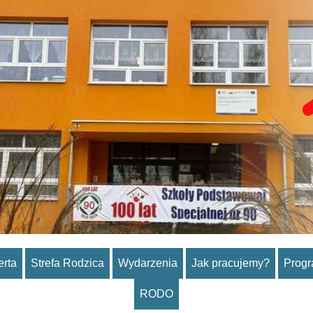
erta
Strefa Rodzica
Wydarzenia
Jak pracujemy?
Prog
RODO