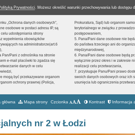
Polityką Prywatności
. Możesz określić warunki przechowywania lub dostępu d
 linku „Ochrona danych osobowych”,
Prokuratura, Sąd) lub organom sam
ne osobowe w postaci adresu IP, są
terytorialnego w związku z prowadz
 celu udostępniania strony
postępowaniem,
raz wypełnienia obowiązków
5. Pana/Pani dane osobowe nie bę
ywających na administratorze(art.6
do państwa trzeciego ani do organiza
),
międzynarodowej,
sta Pan/Pani z odnośnika na stronie
6. Pana/Pani dane osobowe będą pr
em e-mail placówki to zgadza się
wyłącznie przez okres i w zakresie 
zetwarzanie danych w celu
realizacji celu przetwarzania,
owiedzi,
7. przysługuje Panu/Pani prawo dost
we mogą być przekazywane organom
swoich danych osobowych oraz ich s
ganom ochrony prawnej (Policja,
usunięcia lub ograniczenia przetwar
 główna
Mapa strony
Czcionka
Kontrast
Informacja a
jalnych nr 2 w Łodzi