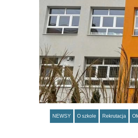
NEWSY
O szkole
Rekrutacja
Of