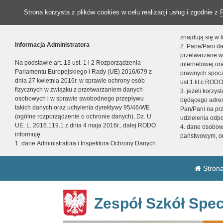
Strona korzysta z plików cookies w celu realizacji usług i zgodnie z
znajdują się w
Informacja Administratora
2. Pana/Pani da
przetwarzane w
Na podstawie art. 13 ust. 1 i 2 Rozporządzenia
internetowej o
Parlamentu Europejskiego i Rady (UE) 2016/679 z
prawnych spocz
dnia 27 kwietnia 2016r. w sprawie ochrony osób
ust.1 lit.c RODO
fizycznych w związku z przetwarzaniem danych
3. jeżeli korzy
osobowych i w sprawie swobodnego przepływu
będącego adres
takich danych oraz uchylenia dyrektywy 95/46/WE
Pan/Pani na pr
(ogólne rozporządzenie o ochronie danych), Dz. U.
udzielenia odp
UE. L. 2016.119.1 z dnia 4 maja 2016r., dalej RODO
4. dane osobo
informuję:
państwowym, or
1. dane Administratora i Inspektora Ochrony Danych
Strona
Zespół Szkół Spec