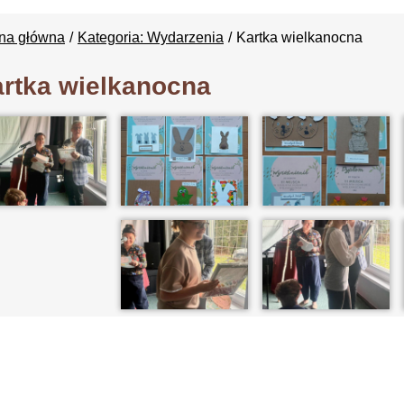
ona główna
Kategoria: Wydarzenia
Kartka wielkanocna
rtka wielkanocna