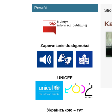
Powrót
Str
Ka
Zapewnianie dostępności
UNICEF
Українською – тут