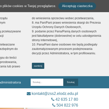
o plików cookies w Twojej przeglądarce.
Akceptuję ciasteczka
orządu
do wniesienia sprzeciwu wobec przetwarzania,
onym
8. ma Pan/Pani prawo wniesienia skargi do Prezesa
Urzędu Ochrony Danych Osobowych,
dą przekazywane
9. podanie przez Pana/Panią danych osobowych
cji
jest fakultatywne (dobrowolne) w celu udostępnienia
strony internetowej,
zetwarzane
10. Pana/Pani dane osobowe nie będą podlegały
niezbędnym do
zautomatyzowanym procesom podejmowania
decyzji przez Administratora, w tym profilowaniu.
ępu do treści
prostowania,
zamknij
zania lub prawo
dministratora
Fraza
kontakt@zss2.elodz.edu.pl
42 635 17 80
504 822 976