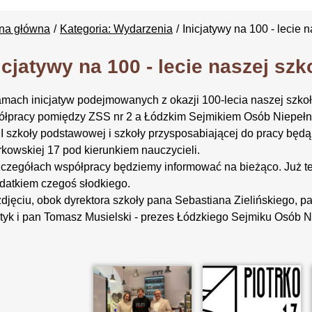
ona główna
Kategoria: Wydarzenia
Inicjatywy na 100 - lecie 
icjatywy na 100 - lecie naszej szk
mach inicjatyw podejmowanych z okazji 100-lecia naszej szkoł
łpracy pomiędzy ZSS nr 2 a Łódzkim Sejmikiem Osób Niepełno
II szkoły podstawowej i szkoły przysposabiającej do pracy będą
rkowskiej 17 pod kierunkiem nauczycieli.
czegółach współpracy będziemy informować na bieżąco. Już t
datkiem czegoś słodkiego.
djęciu, obok dyrektora szkoły pana Sebastiana Zielińskiego, p
tyk i pan Tomasz Musielski - prezes Łódzkiego Sejmiku Osób