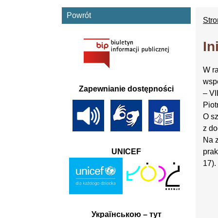
Powrót
Str
In
W ra
wspó
Zapewnianie dostępności
– VI
Piot
O sz
z do
Na z
prak
UNICEF
17).
Українською – тут