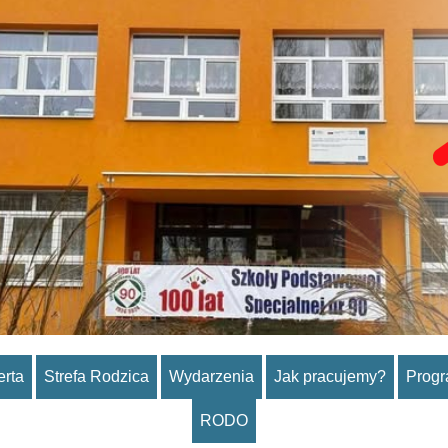
erta
Strefa Rodzica
Wydarzenia
Jak pracujemy?
Prog
RODO