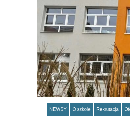
NEWSY
O szkole
Rekrutacja
Of