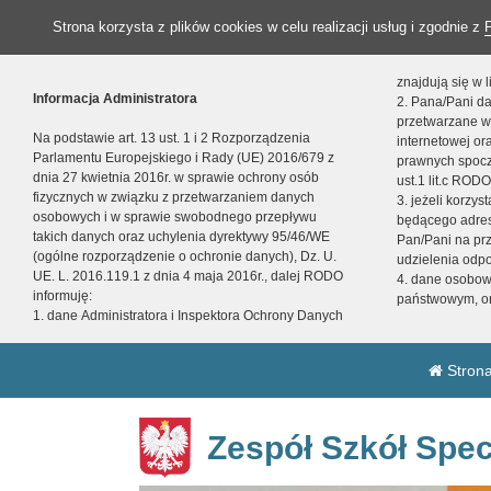
Strona korzysta z plików cookies w celu realizacji usług i zgodnie z
znajdują się w
Informacja Administratora
2. Pana/Pani da
przetwarzane w
Na podstawie art. 13 ust. 1 i 2 Rozporządzenia
internetowej o
Parlamentu Europejskiego i Rady (UE) 2016/679 z
prawnych spocz
dnia 27 kwietnia 2016r. w sprawie ochrony osób
ust.1 lit.c RODO
fizycznych w związku z przetwarzaniem danych
3. jeżeli korzy
osobowych i w sprawie swobodnego przepływu
będącego adres
takich danych oraz uchylenia dyrektywy 95/46/WE
Pan/Pani na pr
(ogólne rozporządzenie o ochronie danych), Dz. U.
udzielenia odp
UE. L. 2016.119.1 z dnia 4 maja 2016r., dalej RODO
4. dane osobo
informuję:
państwowym, or
1. dane Administratora i Inspektora Ochrony Danych
Strona
Zespół Szkół Spec