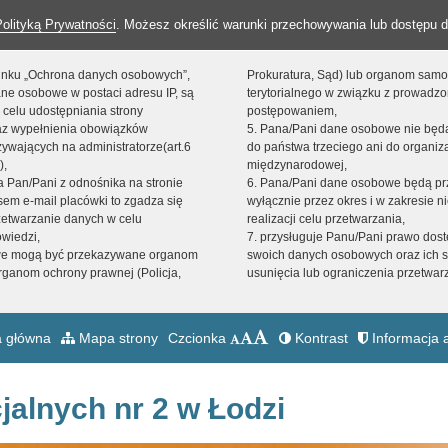
Polityką Prywatności
. Możesz określić warunki przechowywania lub dostępu d
 linku „Ochrona danych osobowych”,
Prokuratura, Sąd) lub organom sam
ne osobowe w postaci adresu IP, są
terytorialnego w związku z prowadz
 celu udostępniania strony
postępowaniem,
raz wypełnienia obowiązków
5. Pana/Pani dane osobowe nie bę
ywających na administratorze(art.6
do państwa trzeciego ani do organiza
),
międzynarodowej,
sta Pan/Pani z odnośnika na stronie
6. Pana/Pani dane osobowe będą pr
em e-mail placówki to zgadza się
wyłącznie przez okres i w zakresie 
zetwarzanie danych w celu
realizacji celu przetwarzania,
owiedzi,
7. przysługuje Panu/Pani prawo dost
we mogą być przekazywane organom
swoich danych osobowych oraz ich s
ganom ochrony prawnej (Policja,
usunięcia lub ograniczenia przetwar
 główna
Mapa strony
Czcionka
Kontrast
Informacja a
jalnych nr 2 w Łodzi