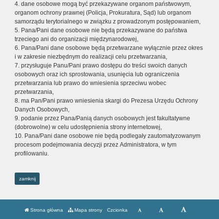
4. dane osobowe mogą być przekazywane organom państwowym,
organom ochrony prawnej (Policja, Prokuratura, Sąd) lub organom
samorządu terytorialnego w związku z prowadzonym postępowaniem,
5. Pana/Pani dane osobowe nie będą przekazywane do państwa
trzeciego ani do organizacji międzynarodowej,
6. Pana/Pani dane osobowe będą przetwarzane wyłącznie przez okres
i w zakresie niezbędnym do realizacji celu przetwarzania,
7. przysługuje Panu/Pani prawo dostępu do treści swoich danych
osobowych oraz ich sprostowania, usunięcia lub ograniczenia
przetwarzania lub prawo do wniesienia sprzeciwu wobec
przetwarzania,
8. ma Pan/Pani prawo wniesienia skargi do Prezesa Urzędu Ochrony
Danych Osobowych,
9. podanie przez Pana/Panią danych osobowych jest fakultatywne
(dobrowolne) w celu udostępnienia strony internetowej,
10. Pana/Pani dane osobowe nie będą podlegały zautomatyzowanym
procesom podejmowania decyzji przez Administratora, w tym
profilowaniu.
zamknij
Strona główna
Mapa strony
Czcionka