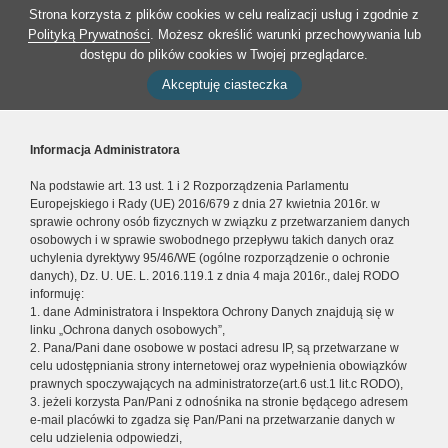
Strona korzysta z plików cookies w celu realizacji usług i zgodnie z
Polityką Prywatności
. Możesz określić warunki przechowywania lub
dostępu do plików cookies w Twojej przeglądarce.
Akceptuję ciasteczka
Informacja Administratora
Na podstawie art. 13 ust. 1 i 2 Rozporządzenia Parlamentu
Europejskiego i Rady (UE) 2016/679 z dnia 27 kwietnia 2016r. w
sprawie ochrony osób fizycznych w związku z przetwarzaniem danych
osobowych i w sprawie swobodnego przepływu takich danych oraz
uchylenia dyrektywy 95/46/WE (ogólne rozporządzenie o ochronie
danych), Dz. U. UE. L. 2016.119.1 z dnia 4 maja 2016r., dalej RODO
informuję:
1. dane Administratora i Inspektora Ochrony Danych znajdują się w
linku „Ochrona danych osobowych”,
2. Pana/Pani dane osobowe w postaci adresu IP, są przetwarzane w
celu udostępniania strony internetowej oraz wypełnienia obowiązków
prawnych spoczywających na administratorze(art.6 ust.1 lit.c RODO),
3. jeżeli korzysta Pan/Pani z odnośnika na stronie będącego adresem
e-mail placówki to zgadza się Pan/Pani na przetwarzanie danych w
celu udzielenia odpowiedzi,