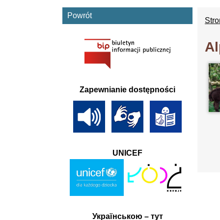
Powrót
Str
A
Zapewnianie dostępności
UNICEF
Українською – тут