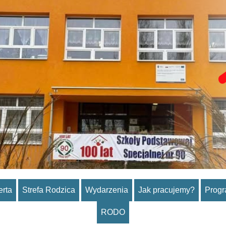
erta
Strefa Rodzica
Wydarzenia
Jak pracujemy?
Prog
RODO