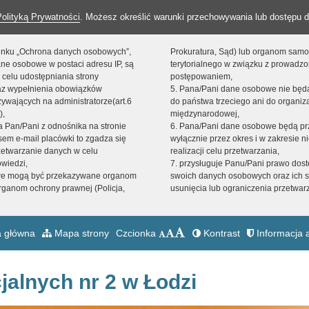
Polityką Prywatności
. Możesz określić warunki przechowywania lub dostępu d
 linku „Ochrona danych osobowych”,
Prokuratura, Sąd) lub organom sam
ne osobowe w postaci adresu IP, są
terytorialnego w związku z prowadz
 celu udostępniania strony
postępowaniem,
raz wypełnienia obowiązków
5. Pana/Pani dane osobowe nie bę
ywających na administratorze(art.6
do państwa trzeciego ani do organiza
),
międzynarodowej,
sta Pan/Pani z odnośnika na stronie
6. Pana/Pani dane osobowe będą pr
em e-mail placówki to zgadza się
wyłącznie przez okres i w zakresie 
zetwarzanie danych w celu
realizacji celu przetwarzania,
owiedzi,
7. przysługuje Panu/Pani prawo dost
we mogą być przekazywane organom
swoich danych osobowych oraz ich s
ganom ochrony prawnej (Policja,
usunięcia lub ograniczenia przetwar
 główna
Mapa strony
Czcionka
Kontrast
Informacja a
jalnych nr 2 w Łodzi