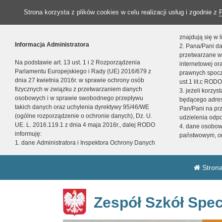
Strona korzysta z plików cookies w celu realizacji usług i zgodnie z
znajdują się w
Informacja Administratora
2. Pana/Pani da
przetwarzane w
Na podstawie art. 13 ust. 1 i 2 Rozporządzenia
internetowej o
Parlamentu Europejskiego i Rady (UE) 2016/679 z
prawnych spocz
dnia 27 kwietnia 2016r. w sprawie ochrony osób
ust.1 lit.c RODO
fizycznych w związku z przetwarzaniem danych
3. jeżeli korzy
osobowych i w sprawie swobodnego przepływu
będącego adres
takich danych oraz uchylenia dyrektywy 95/46/WE
Pan/Pani na pr
(ogólne rozporządzenie o ochronie danych), Dz. U.
udzielenia odp
UE. L. 2016.119.1 z dnia 4 maja 2016r., dalej RODO
4. dane osobo
informuję:
państwowym, or
1. dane Administratora i Inspektora Ochrony Danych
Strona
Zespół Szkół Spec