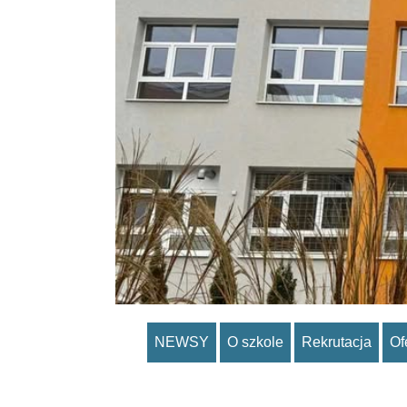
NEWSY
O szkole
Rekrutacja
Of