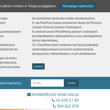
o plików cookies w Twojej przeglądarce.
Akceptuję ciasteczka
orządu
do wniesienia sprzeciwu wobec przetwarzania,
onym
8. ma Pan/Pani prawo wniesienia skargi do Prezesa
Urzędu Ochrony Danych Osobowych,
dą przekazywane
9. podanie przez Pana/Panią danych osobowych
cji
jest fakultatywne (dobrowolne) w celu udostępnienia
strony internetowej,
zetwarzane
10. Pana/Pani dane osobowe nie będą podlegały
niezbędnym do
zautomatyzowanym procesom podejmowania
decyzji przez Administratora, w tym profilowaniu.
ępu do treści
prostowania,
zamknij
zania lub prawo
dministratora
Fraza
kontakt@zss2.elodz.edu.pl
42 635 17 80
504 822 976