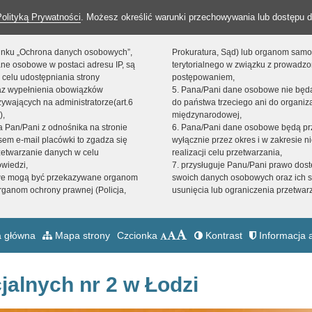
Polityką Prywatności
. Możesz określić warunki przechowywania lub dostępu d
 linku „Ochrona danych osobowych”,
Prokuratura, Sąd) lub organom sam
ne osobowe w postaci adresu IP, są
terytorialnego w związku z prowadz
 celu udostępniania strony
postępowaniem,
raz wypełnienia obowiązków
5. Pana/Pani dane osobowe nie bę
ywających na administratorze(art.6
do państwa trzeciego ani do organiza
),
międzynarodowej,
sta Pan/Pani z odnośnika na stronie
6. Pana/Pani dane osobowe będą pr
em e-mail placówki to zgadza się
wyłącznie przez okres i w zakresie 
zetwarzanie danych w celu
realizacji celu przetwarzania,
owiedzi,
7. przysługuje Panu/Pani prawo dost
we mogą być przekazywane organom
swoich danych osobowych oraz ich s
ganom ochrony prawnej (Policja,
usunięcia lub ograniczenia przetwar
 główna
Mapa strony
Czcionka
Kontrast
Informacja a
jalnych nr 2 w Łodzi