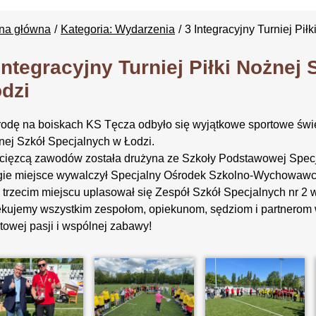
ona główna
Kategoria: Wydarzenia
3 Integracyjny Turniej Pi
Integracyjny Turniej Piłki Nożnej
dzi
odę na boiskach KS Tęcza odbyło się wyjątkowe sportowe święto 
ej Szkół Specjalnych w Łodzi.
ięzcą zawodów została drużyna ze Szkoły Podstawowej Specja
gie miejsce wywalczył Specjalny Ośrodek Szkolno-Wychowawcz
 trzecim miejscu uplasował się Zespół Szkół Specjalnych nr 2 w
kujemy wszystkim zespołom, opiekunom, sędziom i partnerom
towej pasji i wspólnej zabawy!