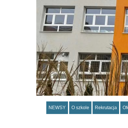
NEWSY
O szkole
Rekrutacja
Of