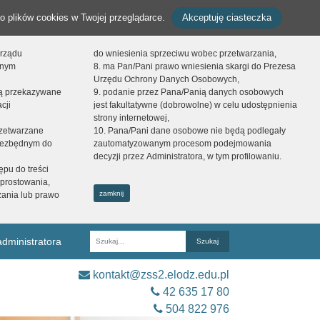
o plików cookies w Twojej przeglądarce.
Akceptuję ciasteczka
orządu
do wniesienia sprzeciwu wobec przetwarzania,
onym
8. ma Pan/Pani prawo wniesienia skargi do Prezesa
Urzędu Ochrony Danych Osobowych,
dą przekazywane
9. podanie przez Pana/Panią danych osobowych
cji
jest fakultatywne (dobrowolne) w celu udostępnienia
strony internetowej,
zetwarzane
10. Pana/Pani dane osobowe nie będą podlegały
niezbędnym do
zautomatyzowanym procesom podejmowania
decyzji przez Administratora, w tym profilowaniu.
ępu do treści
prostowania,
zamknij
zania lub prawo
dministratora
Fraza
kontakt@zss2.elodz.edu.pl
42 635 17 80
504 822 976