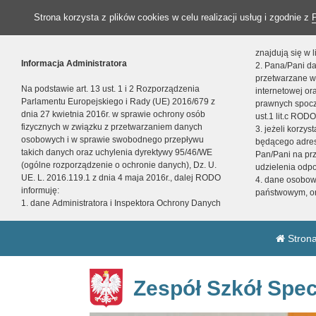
Strona korzysta z plików cookies w celu realizacji usług i zgodnie z
znajdują się w
Informacja Administratora
2. Pana/Pani da
przetwarzane w
Na podstawie art. 13 ust. 1 i 2 Rozporządzenia
internetowej o
Parlamentu Europejskiego i Rady (UE) 2016/679 z
prawnych spocz
dnia 27 kwietnia 2016r. w sprawie ochrony osób
ust.1 lit.c RODO
fizycznych w związku z przetwarzaniem danych
3. jeżeli korzy
osobowych i w sprawie swobodnego przepływu
będącego adres
takich danych oraz uchylenia dyrektywy 95/46/WE
Pan/Pani na pr
(ogólne rozporządzenie o ochronie danych), Dz. U.
udzielenia odp
UE. L. 2016.119.1 z dnia 4 maja 2016r., dalej RODO
4. dane osobo
informuję:
państwowym, or
1. dane Administratora i Inspektora Ochrony Danych
Strona
Zespół Szkół Spec