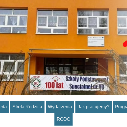
erta
Strefa Rodzica
Wydarzenia
Jak pracujemy?
Prog
RODO