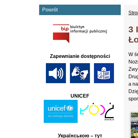
Powrót
Str
3 
Ło
W śr
Zapewnianie dostępności
Nożn
Zwyc
Dru
a na
Dzię
UNICEF
spor
Українською – тут