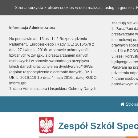
Strona korzysta z plików cookies w celu realizacji usług i zgodnie z
znajdują się w
Informacja Administratora
2. Pana/Pani da
przetwarzane w
Na podstawie art. 13 ust. 1 i 2 Rozporządzenia
internetowej o
Parlamentu Europejskiego i Rady (UE) 2016/679 z
prawnych spocz
dnia 27 kwietnia 2016r. w sprawie ochrony osób
ust.1 lit.c RODO
fizycznych w związku z przetwarzaniem danych
3. jeżeli korzy
osobowych i w sprawie swobodnego przepływu
będącego adres
takich danych oraz uchylenia dyrektywy 95/46/WE
Pan/Pani na pr
(ogólne rozporządzenie o ochronie danych), Dz. U.
udzielenia odp
UE. L. 2016.119.1 z dnia 4 maja 2016r., dalej RODO
4. dane osobo
informuję:
państwowym, or
1. dane Administratora i Inspektora Ochrony Danych
Strona
Zespół Szkół Spec