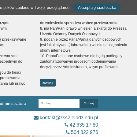
o plików cookies w Twojej przeglądarce.
Akceptuję ciasteczka
orządu
do wniesienia sprzeciwu wobec przetwarzania,
onym
8. ma Pan/Pani prawo wniesienia skargi do Prezesa
Urzędu Ochrony Danych Osobowych,
dą przekazywane
9. podanie przez Pana/Panią danych osobowych
cji
jest fakultatywne (dobrowolne) w celu udostępnienia
strony internetowej,
zetwarzane
10. Pana/Pani dane osobowe nie będą podlegały
niezbędnym do
zautomatyzowanym procesom podejmowania
decyzji przez Administratora, w tym profilowaniu.
ępu do treści
prostowania,
zamknij
zania lub prawo
dministratora
Fraza
kontakt@zss2.elodz.edu.pl
42 635 17 80
504 822 976