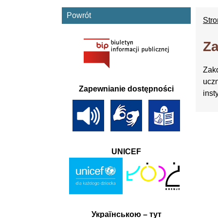
Powrót
Str
Za
Zako
uczn
Zapewnianie dostępności
inst
UNICEF
Українською – тут