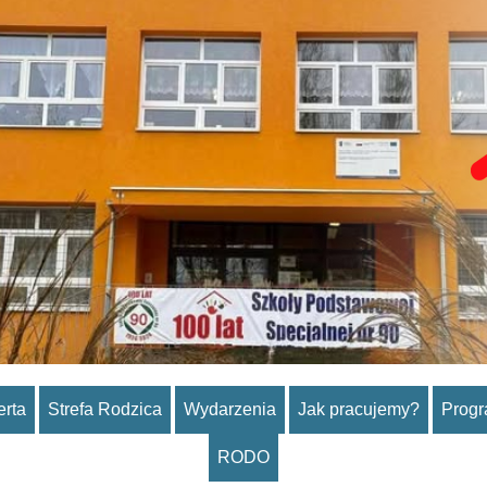
erta
Strefa Rodzica
Wydarzenia
Jak pracujemy?
Prog
RODO