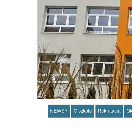
NEWSY
O szkole
Rekrutacja
Of