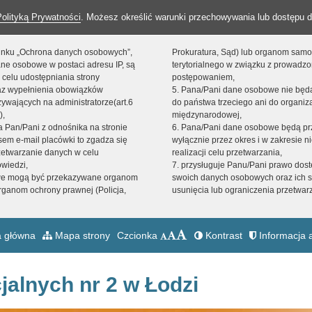
Polityką Prywatności
. Możesz określić warunki przechowywania lub dostępu d
 linku „Ochrona danych osobowych”,
Prokuratura, Sąd) lub organom sam
ne osobowe w postaci adresu IP, są
terytorialnego w związku z prowadz
 celu udostępniania strony
postępowaniem,
raz wypełnienia obowiązków
5. Pana/Pani dane osobowe nie bę
ywających na administratorze(art.6
do państwa trzeciego ani do organiza
),
międzynarodowej,
sta Pan/Pani z odnośnika na stronie
6. Pana/Pani dane osobowe będą pr
em e-mail placówki to zgadza się
wyłącznie przez okres i w zakresie 
zetwarzanie danych w celu
realizacji celu przetwarzania,
owiedzi,
7. przysługuje Panu/Pani prawo dost
we mogą być przekazywane organom
swoich danych osobowych oraz ich s
ganom ochrony prawnej (Policja,
usunięcia lub ograniczenia przetwar
 główna
Mapa strony
Czcionka
Kontrast
Informacja a
jalnych nr 2 w Łodzi