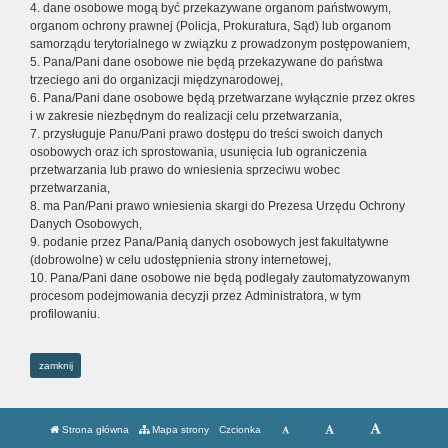
4. dane osobowe mogą być przekazywane organom państwowym,
organom ochrony prawnej (Policja, Prokuratura, Sąd) lub organom
samorządu terytorialnego w związku z prowadzonym postępowaniem,
5. Pana/Pani dane osobowe nie będą przekazywane do państwa
trzeciego ani do organizacji międzynarodowej,
6. Pana/Pani dane osobowe będą przetwarzane wyłącznie przez okres
i w zakresie niezbędnym do realizacji celu przetwarzania,
7. przysługuje Panu/Pani prawo dostępu do treści swoich danych
osobowych oraz ich sprostowania, usunięcia lub ograniczenia
przetwarzania lub prawo do wniesienia sprzeciwu wobec
przetwarzania,
8. ma Pan/Pani prawo wniesienia skargi do Prezesa Urzędu Ochrony
Danych Osobowych,
9. podanie przez Pana/Panią danych osobowych jest fakultatywne
(dobrowolne) w celu udostępnienia strony internetowej,
10. Pana/Pani dane osobowe nie będą podlegały zautomatyzowanym
procesom podejmowania decyzji przez Administratora, w tym
profilowaniu.
zamknij
Strona główna
Mapa strony
Czcionka