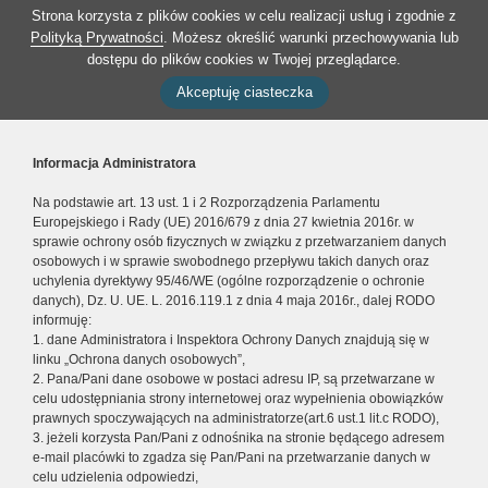
Strona korzysta z plików cookies w celu realizacji usług i zgodnie z
Polityką Prywatności
. Możesz określić warunki przechowywania lub
dostępu do plików cookies w Twojej przeglądarce.
Akceptuję ciasteczka
Informacja Administratora
Na podstawie art. 13 ust. 1 i 2 Rozporządzenia Parlamentu
Europejskiego i Rady (UE) 2016/679 z dnia 27 kwietnia 2016r. w
sprawie ochrony osób fizycznych w związku z przetwarzaniem danych
osobowych i w sprawie swobodnego przepływu takich danych oraz
uchylenia dyrektywy 95/46/WE (ogólne rozporządzenie o ochronie
danych), Dz. U. UE. L. 2016.119.1 z dnia 4 maja 2016r., dalej RODO
informuję:
1. dane Administratora i Inspektora Ochrony Danych znajdują się w
linku „Ochrona danych osobowych”,
2. Pana/Pani dane osobowe w postaci adresu IP, są przetwarzane w
celu udostępniania strony internetowej oraz wypełnienia obowiązków
prawnych spoczywających na administratorze(art.6 ust.1 lit.c RODO),
3. jeżeli korzysta Pan/Pani z odnośnika na stronie będącego adresem
e-mail placówki to zgadza się Pan/Pani na przetwarzanie danych w
celu udzielenia odpowiedzi,