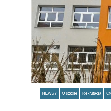
NEWSY
O szkole
Rekrutacja
Of