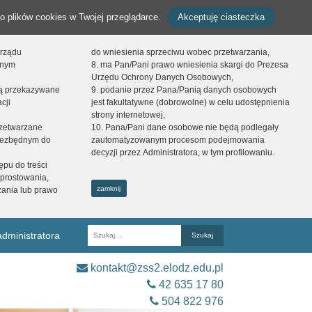
o plików cookies w Twojej przeglądarce.
Akceptuję ciasteczka
orządu
do wniesienia sprzeciwu wobec przetwarzania,
onym
8. ma Pan/Pani prawo wniesienia skargi do Prezesa
Urzędu Ochrony Danych Osobowych,
dą przekazywane
9. podanie przez Pana/Panią danych osobowych
cji
jest fakultatywne (dobrowolne) w celu udostępnienia
strony internetowej,
zetwarzane
10. Pana/Pani dane osobowe nie będą podlegały
niezbędnym do
zautomatyzowanym procesom podejmowania
decyzji przez Administratora, w tym profilowaniu.
ępu do treści
prostowania,
zamknij
zania lub prawo
dministratora
Fraza
kontakt@zss2.elodz.edu.pl
42 635 17 80
504 822 976