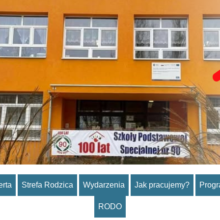
erta
Strefa Rodzica
Wydarzenia
Jak pracujemy?
Prog
RODO