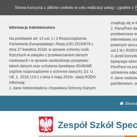
Strona korzysta z plików cookies w celu realizacji usług i zgodnie z
znajdują się w
Informacja Administratora
2. Pana/Pani da
przetwarzane w
Na podstawie art. 13 ust. 1 i 2 Rozporządzenia
internetowej o
Parlamentu Europejskiego i Rady (UE) 2016/679 z
prawnych spocz
dnia 27 kwietnia 2016r. w sprawie ochrony osób
ust.1 lit.c RODO
fizycznych w związku z przetwarzaniem danych
3. jeżeli korzy
osobowych i w sprawie swobodnego przepływu
będącego adres
takich danych oraz uchylenia dyrektywy 95/46/WE
Pan/Pani na pr
(ogólne rozporządzenie o ochronie danych), Dz. U.
udzielenia odp
UE. L. 2016.119.1 z dnia 4 maja 2016r., dalej RODO
4. dane osobo
informuję:
państwowym, or
1. dane Administratora i Inspektora Ochrony Danych
Strona
Zespół Szkół Spec