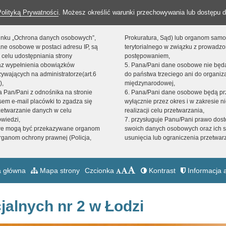
Polityką Prywatności
. Możesz określić warunki przechowywania lub dostępu d
 linku „Ochrona danych osobowych”,
Prokuratura, Sąd) lub organom sam
ne osobowe w postaci adresu IP, są
terytorialnego w związku z prowadz
 celu udostępniania strony
postępowaniem,
raz wypełnienia obowiązków
5. Pana/Pani dane osobowe nie bę
ywających na administratorze(art.6
do państwa trzeciego ani do organiza
),
międzynarodowej,
sta Pan/Pani z odnośnika na stronie
6. Pana/Pani dane osobowe będą pr
em e-mail placówki to zgadza się
wyłącznie przez okres i w zakresie 
zetwarzanie danych w celu
realizacji celu przetwarzania,
owiedzi,
7. przysługuje Panu/Pani prawo dost
we mogą być przekazywane organom
swoich danych osobowych oraz ich s
ganom ochrony prawnej (Policja,
usunięcia lub ograniczenia przetwar
 główna
Mapa strony
Czcionka
Kontrast
Informacja a
jalnych nr 2 w Łodzi