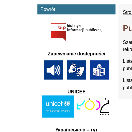
Powrót
Str
Pu
Szan
rekr
Zapewnianie dostępności
List
publ
List
publ
UNICEF
Українською – тут